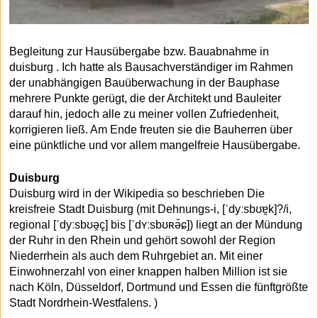
Begleitung zur Hausübergabe bzw. Bauabnahme in
duisburg . Ich hatte als Bausachverständiger im Rahmen
der unabhängigen Bauüberwachung in der Bauphase
mehrere Punkte gerügt, die der Architekt und Bauleiter
darauf hin, jedoch alle zu meiner vollen Zufriedenheit,
korrigieren ließ. Am Ende freuten sie die Bauherren über
eine pünktliche und vor allem mangelfreie Hausübergabe.
Duisburg
Duisburg wird in der Wikipedia so beschrieben Die
kreisfreie Stadt Duisburg (mit Dehnungs-i, [ˈdyːsbʊɐ̯k]?/i,
regional [ˈdyːsbʊə̯ç] bis [ˈdʏːsbʊʀə̆ɕ]) liegt an der Mündung
der Ruhr in den Rhein und gehört sowohl der Region
Niederrhein als auch dem Ruhrgebiet an. Mit einer
Einwohnerzahl von einer knappen halben Million ist sie
nach Köln, Düsseldorf, Dortmund und Essen die fünftgrößte
Stadt Nordrhein-Westfalens. )