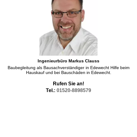
Ingenieurbüro Markus Clauss
Baubegleitung als Bausachverständiger in Edewecht Hilfe beim
Hauskauf und bei Bauschäden in Edewecht.
Rufen Sie an!
Tel.:
01520-8898579
Wertermittlung Edewecht
Wertemittlung in Edewecht, führe ich durch beim Hauskauf auf
Seiten der Hauskäufer. Bei dieser Wertermittlung handelt es sich
nicht um ein Verkehrswertgutachten im Sinne des Gesetzes,
sondern um eine Empfehlung , welches der Kaufpreis ist, der