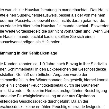
ier war ich zur Hauskaufberatung in mandelbachtal . Das Haus
atte einen Super-Energieausweis, besser als der von meinem
odernen Passivhaus, obwohl noch nichts daran getan wurde.
as erlebe ich öfter beim Hauskauf in mandelbachtal . Es werde
olle Werte vorgespiegelt, die gar nicht vorhanden sind. Wenn Si
in Haus in mandelbachtal kaufen, sollten Sie sich einen
ausachverständigen als Hilfe holen.
ämmung in der Kehlbalkenlage
ie Kunden konnten ca. 1,0 Jahre nach Einzug in Ihre Stadtvilla
inen Schimmelbefall in den Eckbereichen der Geschossdecke
eststellen. Gemäß den örtlichen Angaben wurde der
chimmelbefall in den Wintermonaten festgestellt, hierbei konnte
uch ein sichtbarer Feuchtigkeitsbefall durch die Bauherren
emerkt werden. Bei der im Herbst durchgeführten Besichtigung
urde eine Feuchtigkeitsmessung an der aus Gipskarton
erkleideten Geschossdecke durchgeführt. Da an der
eschossdecke keine erhöhten Feuchtigkeitswerte festgestellt