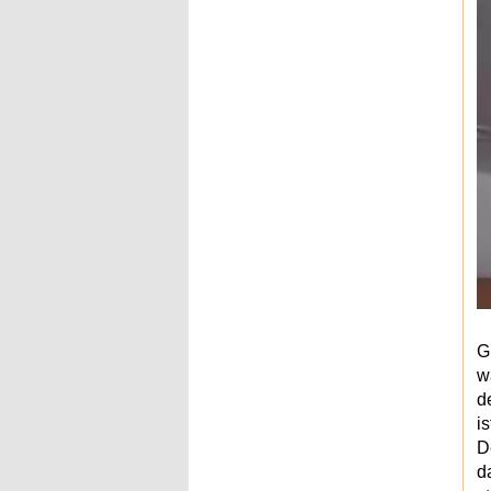
G
w
d
i
D
d