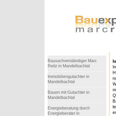
Warning
: Undefined variable $telefon in
/home
Bausachverständiger Marc
l
Reitz in Mandelbachtal
I
H
Immobiliengutachter in
n
Mandelbachtal
W
o
Bauen mit Gutachter in
Q
Mandelbachtal
B
t
Energieberatung durch
e
Energieberater in