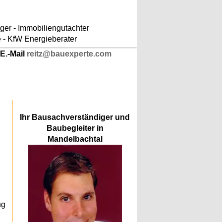
ludes/responsive-kopfnavigation.php
on line
er - Immobiliengutachter
e - KfW Energieberater
E.-Mail
reitz@bauexperte.com
Ihr Bausachverständiger und
Baubegleiter in
n
Mandelbachtal
ng