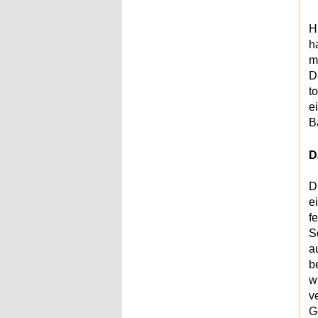
H
h
m
D
t
e
B
D
D
e
f
S
a
b
w
v
G