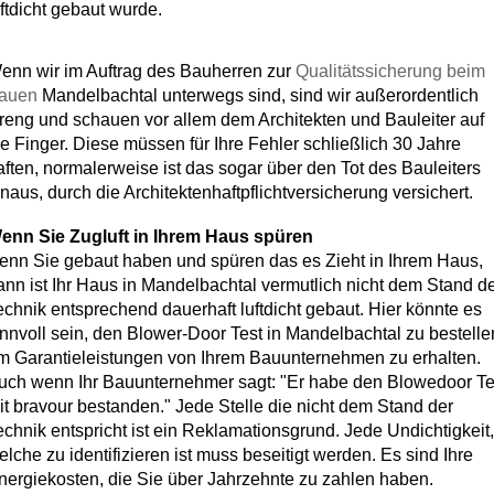
uftdicht gebaut wurde.
enn wir im Auftrag des Bauherren zur
Qualitätssicherung beim
auen
Mandelbachtal unterwegs sind, sind wir außerordentlich
treng und schauen vor allem dem Architekten und Bauleiter auf
ie Finger. Diese müssen für Ihre Fehler schließlich 30 Jahre
aften, normalerweise ist das sogar über den Tot des Bauleiters
inaus, durch die Architektenhaftpflichtversicherung versichert.
enn Sie Zugluft in Ihrem Haus spüren
enn Sie gebaut haben und spüren das es Zieht in Ihrem Haus,
ann ist Ihr Haus in Mandelbachtal vermutlich nicht dem Stand d
echnik entsprechend dauerhaft luftdicht gebaut. Hier könnte es
innvoll sein, den Blower-Door Test in Mandelbachtal zu bestelle
m Garantieleistungen von Ihrem Bauunternehmen zu erhalten.
uch wenn Ihr Bauunternehmer sagt: "Er habe den Blowedoor Te
it bravour bestanden." Jede Stelle die nicht dem Stand der
echnik entspricht ist ein Reklamationsgrund. Jede Undichtigkeit,
elche zu identifizieren ist muss beseitigt werden. Es sind Ihre
nergiekosten, die Sie über Jahrzehnte zu zahlen haben.