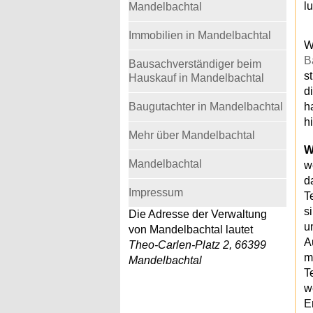
l
Mandelbachtal
Immobilien in Mandelbachtal
W
B
Bausachverständiger beim
s
Hauskauf in Mandelbachtal
d
Baugutachter in Mandelbachtal
h
h
Mehr über Mandelbachtal
W
Mandelbachtal
w
d
Impressum
T
s
Die Adresse der Verwaltung
u
von Mandelbachtal lautet
A
Theo-Carlen-Platz 2, 66399
m
Mandelbachtal
T
w
E