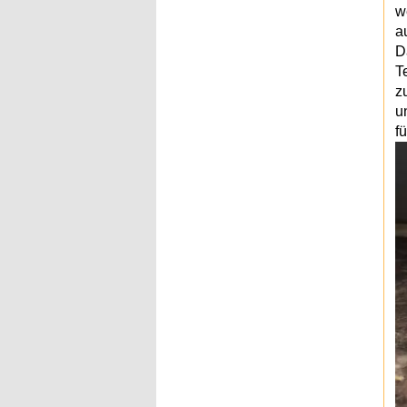
w
a
D
T
z
u
fü