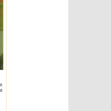
it
ld