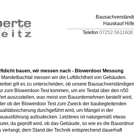
pages/44/d464941387/htdocs/HAUPTDOMAIN/inc
Bausachverständig
4
Hauskauf Hilf
Telefon
07252-5611608
uftdicht bauen, wir messen nach - Blowerdoor Messung
n Mandelbachtal messen wir die Luftdichtheit von Gebäuden.
ierbei gilt es zu unterscheiden, ob unsere Bausachverständige
ur zum Blowerdoor-Test kommen, um ein Testat über den n50
ert auszustellen, was meist von Bauunternehmen bestellt wird,
der ob der Blowerdoor Test zum Zweck der baubegleitenden
ualitätssicherung durchgeführt wird, um Mängel in der
auausführung aufzudecken. Letzteres ist naturgemäß etwas
eurer, da geprüft wird, ob das Gebäude, so wie es die Bauordnu
s verlangt, dem Stand der Technik entsprechend dauerhaft