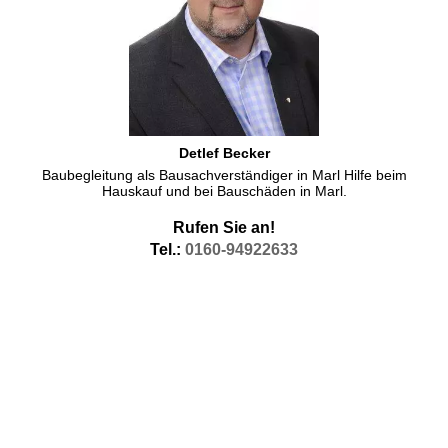
Detlef Becker
Baubegleitung als Bausachverständiger in Marl Hilfe beim
Hauskauf und bei Bauschäden in Marl.
Rufen Sie an!
Tel.:
0160-94922633
Hauskauf Marl ohne Makler von privat
Der
Hauskauf
,am liebsten
ohne Makler,
da bin ich tätig in Marl als
Bausachverständiger bzw. Baugutachter . Gerade wenn ohne
Makler gekauft wird, muss man aber aufpassen. Oft sind
Häuser
,
die
ohne Makler
angeboten werden
zu teuer
.