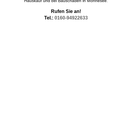
Hauskauf und bei Bauschäden in Möhnesee.
Rufen Sie an!
Tel.:
0160-94922633
Baubiologe Möhnesee
Unter dem Suchwort Baubiologe Baubiologie in Möhnesee, aber
auch in den benachbarten Orten sind Sie hier richtig.. Baubiologen
sind meist Bauingenieure, die sich in der Hauptsache den
baubilogischen Aspekten widmen. Die meisten Baubiologen sind
Autodidakten und durch besondere Umstände zur Baubiologie
gekommen. Viele Baubiologen sind als Baubiologe durch den IBN
zertifiziert.