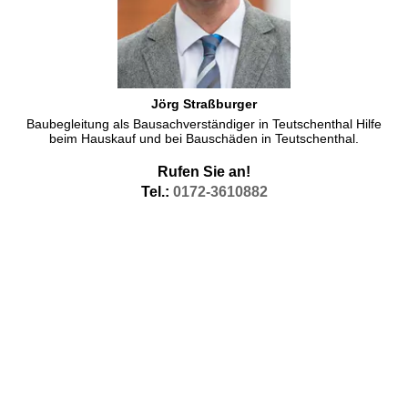
Jörg Straßburger
Baubegleitung als Bausachverständiger in Teutschenthal Hilfe
beim Hauskauf und bei Bauschäden in Teutschenthal.
Rufen Sie an!
Tel.:
0172-3610882
Baubiologe Teutschenthal
Unter dem Suchwort Baubiologe Baubiologie in Teutschenthal,
aber auch in den benachbarten Orten sind Sie hier richtig..
Baubiologen sind meist Bauingenieure, die sich in der Hauptsache
den baubilogischen Aspekten widmen. Die meisten Baubiologen
sind Autodidakten und durch besondere Umstände zur Baubiologie
gekommen. Viele Baubiologen sind als Baubiologe durch den IBN
zertifiziert.