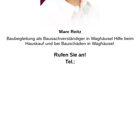
Marc Reitz
Baubegleitung als Bausachverständiger in Waghäusel Hilfe beim
Hauskauf und bei Bauschäden in Waghäusel.
Rufen Sie an!
Tel.:
Schimmel Waghäusel
Schimmel in Waghäusel, da helfe ich gern. Schimmel in Waghäusel
sollte man aber als Schimmelpilz in Waghäusel bezeichnen.
Schimmel ist eigentlich ein weißes Pferd, Schimmel gibt es aber
auch als Klaviermarke. In Waghäusel aber auch in den
benachbarten Orten von Waghäusel komme ich wegen Schimmel
in Wohnungen. Gern helfe ich Ihnen als Sachverständiger , dass
Sie ein Gerichtsverfahren wegen Schimmel in der Wohnung
vermeiden können. Bei Schimmel in Waghäusel hilft ein
Bausachverständiger oder ein Baugutachter..