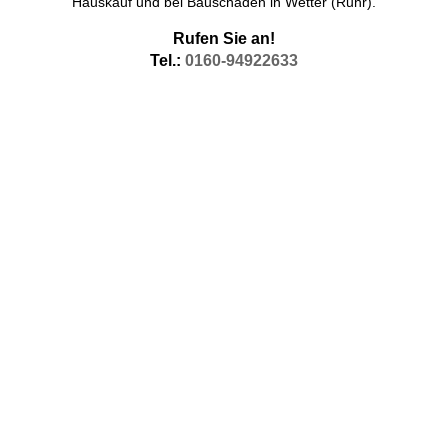
Hauskauf und bei Bauschäden in Wetter (Ruhr).
Rufen Sie an!
Tel.:
0160-94922633
Baubiologe Wetter (Ruhr)
Unter dem Suchwort Baubiologe Baubiologie in Wetter (Ruhr),
aber auch in den benachbarten Orten sind Sie hier richtig..
Baubiologen sind meist Bauingenieure, die sich in der Hauptsache
den baubilogischen Aspekten widmen. Die meisten Baubiologen
sind Autodidakten und durch besondere Umstände zur Baubiologie
gekommen. Viele Baubiologen sind als Baubiologe durch den IBN
zertifiziert.