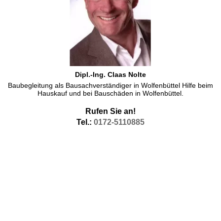
Dipl.-Ing. Claas Nolte
Baubegleitung als Bausachverständiger in Wolfenbüttel Hilfe beim
Hauskauf und bei Bauschäden in Wolfenbüttel.
Rufen Sie an!
Tel.:
0172-5110885
Blowerdoor Wolfenbüttel Differenzdruckmessung,
Luftdicht bauen Luftdichtheit messen. Leckagen finden.
Es ist dem Stand der Technik entsprechend dauerhaft luftdicht zu
bauen in Wolfenbüttel, wenn Sie in Wolfenbüttel bauen, sollten Sie
Luftdichtheit kontrollieren. Das Differenzdruck-Messverfahren auch
Blowerdoor genannt ist hier das Mittel der baubegleitenden
Qualitätssicherung und Überwachung um Leckagen zu orten.