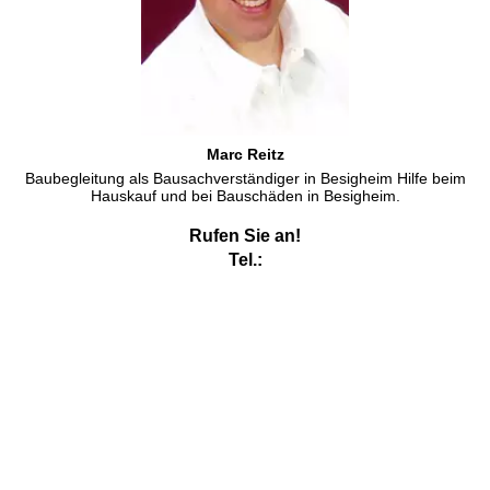
Marc Reitz
Baubegleitung als Bausachverständiger in Besigheim Hilfe beim
Hauskauf und bei Bauschäden in Besigheim.
Rufen Sie an!
Tel.:
Energieberater Besigheim
Energieberater Besigheim
und Kfw anerkannter Sachverständiger
ist Ihr Thema. Hier sind unsere Baugutachter als
Energieberater
in Besigheim
zur Kfw geförderten Energieberatung gern tätig in
Besigheim, aber auch in den Nachbarorten bin ich gern als
Energieberater
tätig.