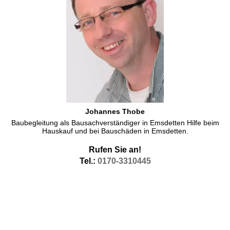
Johannes Thobe
Baubegleitung als Bausachverständiger in Emsdetten Hilfe beim
Hauskauf und bei Bauschäden in Emsdetten.
Rufen Sie an!
Tel.:
0170-3310445
Immobilien Emsdetten Häuser Wohnungen Resthöfe
Wenn Profis in
Emsdetten Immobilien
kaufen, egal ob Häuser
oder Wohnungen, schicken Sie oft erst einen Sachverständigen für