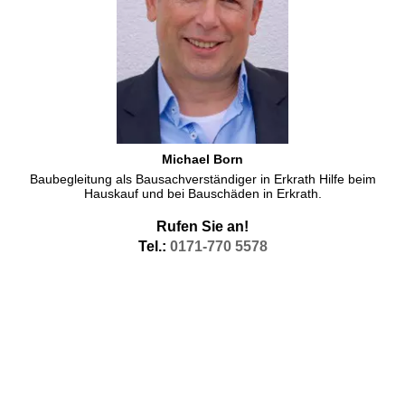
Michael Born
Baubegleitung als Bausachverständiger in Erkrath Hilfe beim
Hauskauf und bei Bauschäden in Erkrath.
Rufen Sie an!
Tel.:
0171-770 5578
Thermografie Erkrath Wärmebilder Thermofotografie
Thermographie in Erkrath, machen unsere Messtechniker als
Innenthermografie, aber im Rahmen unseres Angebots
Thermografietage in Erkrath auch als
Wärmebilder in Erkrath
von
außen. Wärmebildfotografie Thermografie oder Thermogrphie,
ganz wie Sie Wollen. Unsere Thermographen helfen Ihnen gern