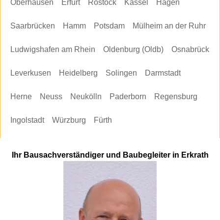
Oberhausen
Erfurt
Rostock
Kassel
Hagen
Saarbrücken
Hamm
Potsdam
Mülheim an der Ruhr
Ludwigshafen am Rhein
Oldenburg (Oldb)
Osnabrück
Leverkusen
Heidelberg
Solingen
Darmstadt
Herne
Neuss
Neukölln
Paderborn
Regensburg
Ingolstadt
Würzburg
Fürth
Ihr Bausachverständiger und Baubegleiter in Erkrath