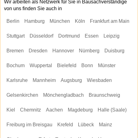
Wir arbeiten als Netzwerk für Sie in Bausachverständige
von uns finden Sie auch in
Berlin
Hamburg
München
Köln
Frankfurt am Main
Stuttgart
Düsseldorf
Dortmund
Essen
Leipzig
Bremen
Dresden
Hannover
Nürnberg
Duisburg
Bochum
Wuppertal
Bielefeld
Bonn
Münster
Karlsruhe
Mannheim
Augsburg
Wiesbaden
Gelsenkirchen
Mönchengladbach
Braunschweig
Kiel
Chemnitz
Aachen
Magdeburg
Halle (Saale)
Freiburg im Breisgau
Krefeld
Lübeck
Mainz