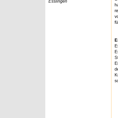
Esslingen
h
r
v
f
E
E
E
S
E
d
K
s