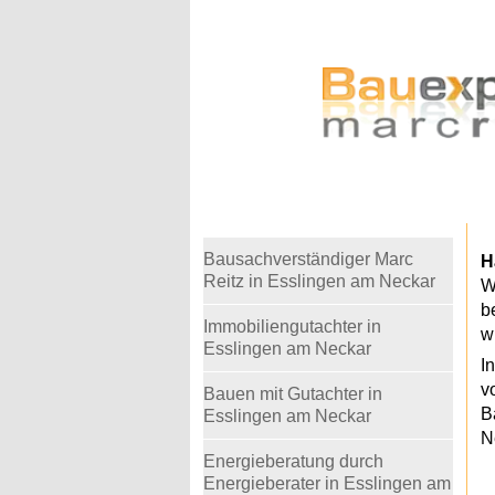
Warning
: Undefined variable $telefon in
/home
Bausachverständiger Marc
H
Reitz in Esslingen am Neckar
W
b
Immobiliengutachter in
w
Esslingen am Neckar
I
v
Bauen mit Gutachter in
B
Esslingen am Neckar
N
Energieberatung durch
Energieberater in Esslingen am