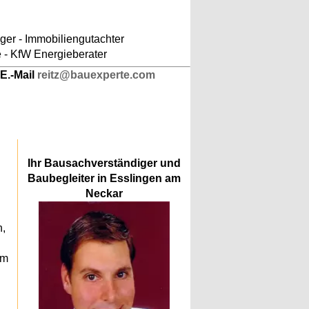
ludes/responsive-kopfnavigation.php
on line
er - Immobiliengutachter
e - KfW Energieberater
E.-Mail
reitz@bauexperte.com
Ihr Bausachverständiger und
Baubegleiter in Esslingen am
Neckar
n,
am