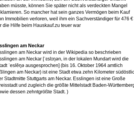
aben müsste, können Sie später nicht als verdeckten Mangel
eklamieren. So mancher hat sein ganzes Vermögen beim Kauf
on Immobilien verloren, weil ihm ein Sachverständiger für 476 €
ür die Hilfe beim Hauskauf.zu teuer war
sslingen am Neckar
sslingen am Neckar wird in der Wikipedia so beschrieben
sslingen am Neckar [ˈɛslɪŋən, in der lokalen Mundart wird die
tadt ˈeslẽŋə ausgesprochen] (bis 16. Oktober 1964 amtlich
ßlingen am Neckar) ist eine Stadt etwa zehn Kilometer südöstli
er Stadtmitte Stuttgarts am Neckar. Esslingen ist eine Große
reisstadt und zugleich die größte Mittelstadt Baden-Württember
owie dessen zehntgrößte Stadt. )