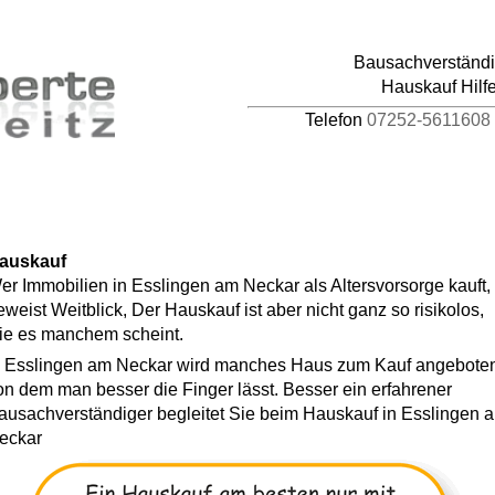
pages/44/d464941387/htdocs/HAUPTDOMAIN/inc
Bausachverständig
4
Hauskauf Hilf
Telefon
07252-5611608
auskauf
er Immobilien in Esslingen am Neckar als Altersvorsorge kauft,
eweist Weitblick, Der Hauskauf ist aber nicht ganz so risikolos,
ie es manchem scheint.
n Esslingen am Neckar wird manches Haus zum Kauf angebote
on dem man besser die Finger lässt. Besser ein erfahrener
ausachverständiger begleitet Sie beim Hauskauf in Esslingen 
eckar