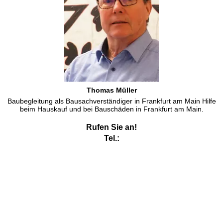
Thomas Müller
Baubegleitung als Bausachverständiger in Frankfurt am Main Hilfe
beim Hauskauf und bei Bauschäden in Frankfurt am Main.
Rufen Sie an!
Tel.:
Ihr Bausachverständiger in Frankfurt am Main: Thomas
Müller
Als Bausachverständiger in Frankfurt am Main bin ich auch tätig,
hier helfe ich als
Bausachverständiger
für Schäden an
Gebäuden beim
Hausbau
ebenso wie als
Bausachverständiger