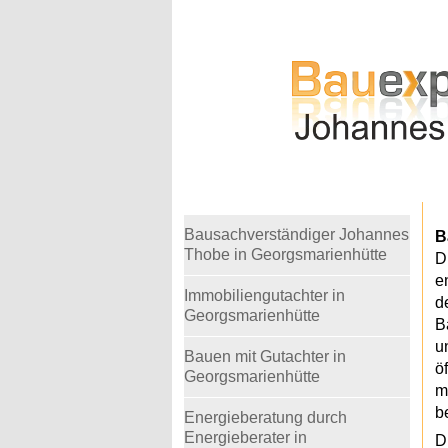
Warning
: Undefined variable $telefon in
/home
Bausachverständiger Johannes
B
Thobe in Georgsmarienhütte
D
e
Immobiliengutachter in
d
Georgsmarienhütte
B
u
Bauen mit Gutachter in
ö
Georgsmarienhütte
m
b
Energieberatung durch
Energieberater in
D