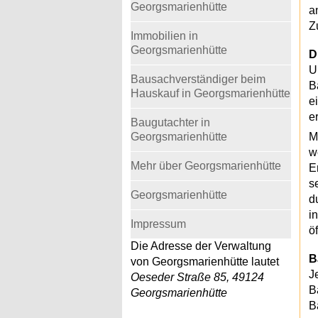
Georgsmarienhütte
a
Z
Immobilien in
Georgsmarienhütte
D
U
Bausachverständiger beim
B
Hauskauf in Georgsmarienhütte
e
e
Baugutachter in
Georgsmarienhütte
M
w
Mehr über Georgsmarienhütte
E
s
Georgsmarienhütte
d
i
Impressum
ö
Die Adresse der Verwaltung
B
von Georgsmarienhütte lautet
J
Oeseder Straße 85, 49124
B
Georgsmarienhütte
B