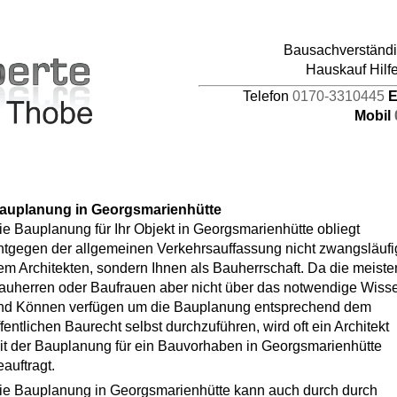
pages/44/d464941387/htdocs/HAUPTDOMAIN/inc
Bausachverständig
4
Hauskauf Hilf
Telefon
0170-3310445
E
Mobil
auplanung in Georgsmarienhütte
ie Bauplanung für Ihr Objekt in Georgsmarienhütte obliegt
ntgegen der allgemeinen Verkehrsauffassung nicht zwangsläufi
em Architekten, sondern Ihnen als Bauherrschaft. Da die meiste
auherren oder Baufrauen aber nicht über das notwendige Wiss
nd Können verfügen um die Bauplanung entsprechend dem
ffentlichen Baurecht selbst durchzuführen, wird oft ein Architekt
it der Bauplanung für ein Bauvorhaben in Georgsmarienhütte
eauftragt.
ie Bauplanung in Georgsmarienhütte kann auch durch durch