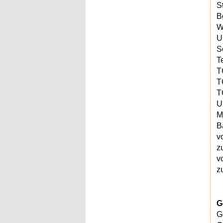
S
B
W
U
S
T
T
T
T
U
M
B
v
z
v
z
G
G