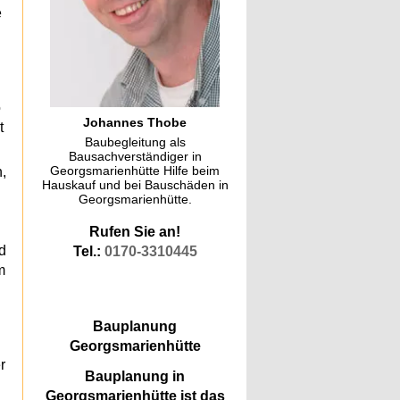
e
o
Johannes Thobe
t
Baubegleitung als
Bausachverständiger in
Georgsmarienhütte Hilfe beim
,
Hauskauf und bei Bauschäden in
Georgsmarienhütte.
Rufen Sie an!
d
Tel.:
0170-3310445
m
Bauplanung
Georgsmarienhütte
r
Bauplanung in
Georgsmarienhütte ist das