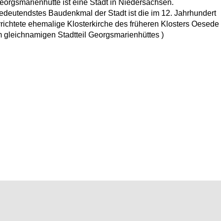
eorgsmarienhütte ist eine Stadt in Niedersachsen.
edeutendstes Baudenkmal der Stadt ist die im 12. Jahrhundert
rrichtete ehemalige Klosterkirche des früheren Klosters Oesede
m gleichnamigen Stadtteil Georgsmarienhüttes )