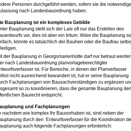
ndere Personen durchgeführt werden, sofern sie die notwendig
ulassung nach Landesbauordnung haben.
ie Bauplanung ist ein komplexes Gebilde
nter Bauplanung stellt sich der Laie oft nur das Erstellen des
auentwurfs vor, dies ist aber ein Irrtum. Wäre die Bauplanung s
infach, könnte es tatsächlich der Bauherr oder die Baufrau selbs
rledigen.
it der Bauplanung in Georgsmarienhütte darf nur betraut werden
er nach Landesbauordnung planvorlageberechtigter
ntwurfsverfasser ist. Für Bereiche, in denen der Planverfasser
elbst nicht ausreichend bewandert ist, hat er seine Bauplanung
urch Fachplanungen von Bausachverständigen zu ergänzen un
nsgesamt so zu koordinieren, dass die gesamte Bauplanung de
ffentlichen Baurecht entspricht.
auplanung und Fachplanungen
e nachdem wie komplex Ihr Bauvorhaben ist, sind neben der
auplanung durch den Entwurfsverfasser für die Koordination de
auplanung auch folgende Fachplanungen erforderlich: