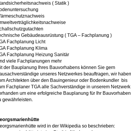
tandsicherheitsnachweis ( Statik )
odenuntersuchung
ärmeschutznachweis
mweltverträglichkeitsnachweise
challschutzgutachten
echnische Gebäudeausrüstung ( TGA – Fachplanung )
GA Fachplanung Licht
GA Fachplanung Klima
GA Fachplanung Heizung Sanitär
nd viele Fachplanungen mehr
it der Bauplanung Ihres Bauvorhabens können Sie gern
ausachverständige unseres Netzwerkes beauftragen, wir habe
om Architekten über den Bauingenieur oder Bodenkundler bis
um Fachplaner TGA alle Sachverständige in unserem Netzwerk
orhanden um eine erfolgreiche Bauplanung für Ihr Bauvorhaben
u gewährleisten.
eorgsmarienhütte
eorgsmarienhütte wird in der Wikipedia so beschrieben: