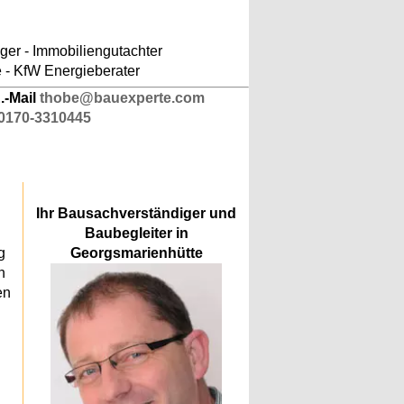
ludes/responsive-kopfnavigation.php
on line
er - Immobiliengutachter
e - KfW Energieberater
.-Mail
thobe@bauexperte.com
0170-3310445
Ihr Bausachverständiger und
Baubegleiter in
g
Georgsmarienhütte
n
en