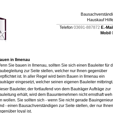
pages/44/d464941387/htdocs/HAUPTDOMAIN/inc
Bausachverständig
4
Hauskauf Hilf
Telefon
03691-887872
E.-Mai
Mobil
auen in Ilmenau
enn Sie bauen in Ilmenau, sollten Sie sich einen Bauleiter für d
aubegleitung zur Seite stellen, welcher nur Ihnen gegenüber
erpflichtet ist. In aller Regel wird beim Bauen in Ilmenau ein
auträger eingesetzt, welcher seinen eigenen Bauleiter mitbringt
ieser Bauleiter, der fortlaufend von dem Bauträger Aufträge zur
auleitung erhält, wird dem Bauunternehmen nicht ernsthaft weh
un wollen. Sie sollten sich - wenn Sie nicht gerade Bauingenieur
ind - einen Bausachverständigen zur Seite stellen, der nur Ihne
egenüber loyal ist.