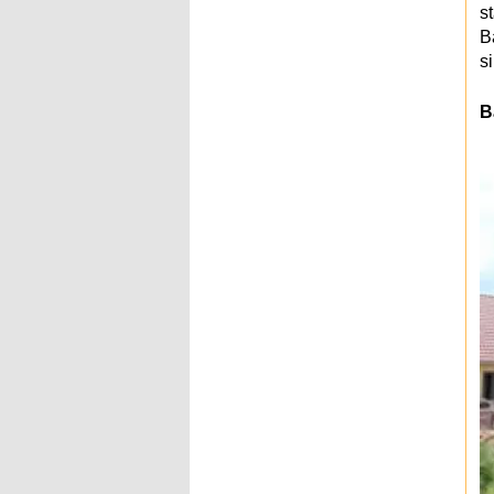
s
B
s
B