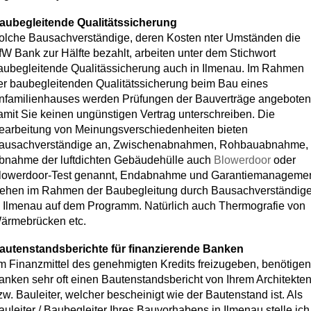
aubegleitende Qualitätssicherung
olche Bausachverständige, deren Kosten nter Umständen die
fW Bank zur Hälfte bezahlt, arbeiten unter dem Stichwort
aubegleitende Qualitässicherung auch in Ilmenau. Im Rahmen
er baubegleitenden Qualitätssicherung beim Bau eines
nfamilienhauses werden Prüfungen der Bauverträge angeboten
amit Sie keinen ungünstigen Vertrag unterschreiben. Die
earbeitung von Meinungsverschiedenheiten bieten
ausachverständige an, Zwischenabnahmen, Rohbauabnahme,
bnahme der luftdichten Gebäudehülle auch
Blowerdoor
oder
lowerdoor-Test genannt, Endabnahme und Garantiemanageme
tehen im Rahmen der Baubegleitung durch Bausachverständig
n Ilmenau auf dem Programm. Natürlich auch Thermografie von
ärmebrücken etc.
autenstandsberichte für finanzierende Banken
m Finanzmittel des genehmigten Kredits freizugeben, benötigen
anken sehr oft einen Bautenstandsbericht von Ihrem Architekte
zw. Bauleiter, welcher bescheinigt wie der Bautenstand ist. Als
auleiter / Baubegleiter Ihres Bauvorhabens in Ilmenau stelle ich