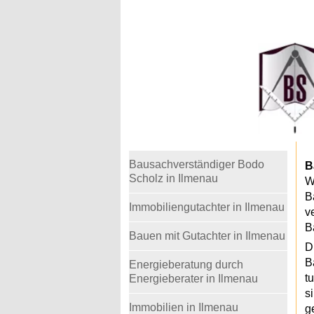
Warning
: Undefined variable $telefon in
/home
Bausachverständiger Bodo
B
Scholz in Ilmenau
W
B
Immobiliengutachter in Ilmenau
v
B
Bauen mit Gutachter in Ilmenau
D
B
Energieberatung durch
t
Energieberater in Ilmenau
s
Immobilien in Ilmenau
g