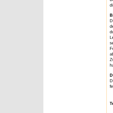
d
B
D
d
d
L
s
F
a
Z
h
D
D
f
T