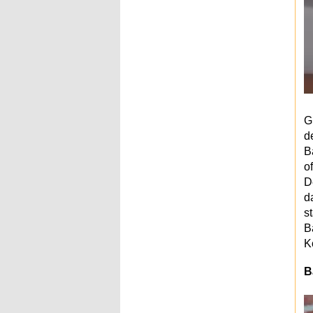
G
d
B
o
D
d
s
B
K
B