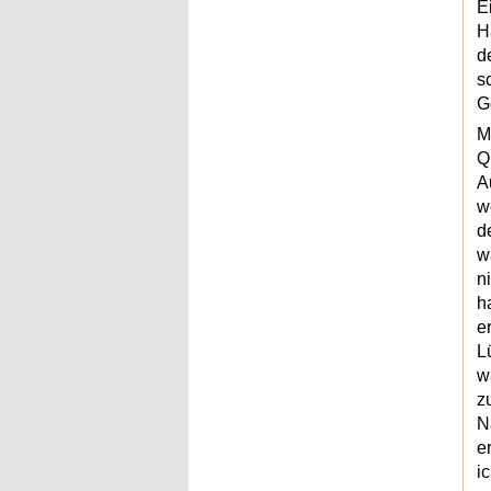
E
H
d
s
G
M
Q
A
w
d
w
n
h
e
L
w
z
N
e
i