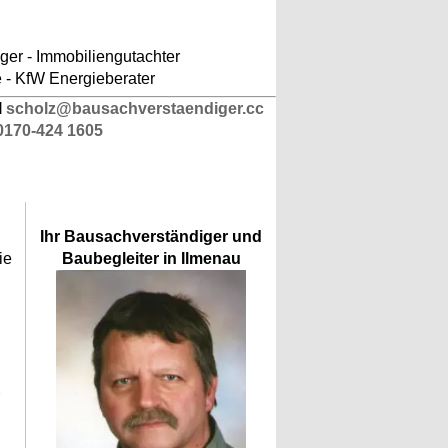
ludes/responsive-kopfnavigation.php
on line
er - Immobiliengutachter
e - KfW Energieberater
l
scholz@bausachverstaendiger.cc
0170-424 1605
Ihr Bausachverständiger und
ie
Baubegleiter in Ilmenau
.
n