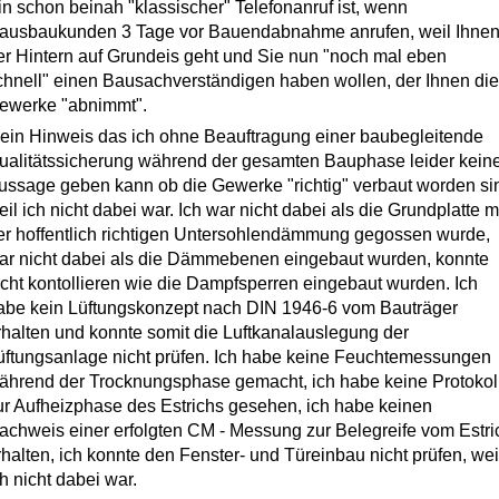
in schon beinah "klassischer" Telefonanruf ist, wenn
ausbaukunden 3 Tage vor Bauendabnahme anrufen, weil Ihne
er Hintern auf Grundeis geht und Sie nun "noch mal eben
chnell" einen Bausachverständigen haben wollen, der Ihnen die
ewerke "abnimmt".
ein Hinweis das ich ohne Beauftragung einer baubegleitende
ualitätssicherung während der gesamten Bauphase leider kein
ussage geben kann ob die Gewerke "richtig" verbaut worden si
eil ich nicht dabei war. Ich war nicht dabei als die Grundplatte m
er hoffentlich richtigen Untersohlendämmung gegossen wurde,
ar nicht dabei als die Dämmebenen eingebaut wurden, konnte
icht kontollieren wie die Dampfsperren eingebaut wurden. Ich
abe kein Lüftungskonzept nach DIN 1946-6 vom Bauträger
rhalten und konnte somit die Luftkanalauslegung der
üftungsanlage nicht prüfen. Ich habe keine Feuchtemessungen
ährend der Trocknungsphase gemacht, ich habe keine Protokol
ur Aufheizphase des Estrichs gesehen, ich habe keinen
achweis einer erfolgten CM - Messung zur Belegreife vom Estri
rhalten, ich konnte den Fenster- und Türeinbau nicht prüfen, wei
ch nicht dabei war.