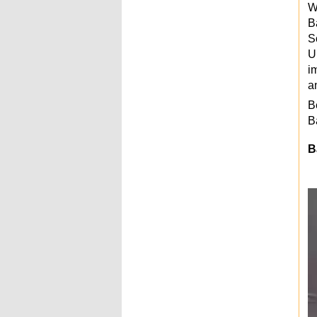
W
B
S
U
i
a
B
B
B