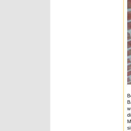
B
B
w
d
M
s