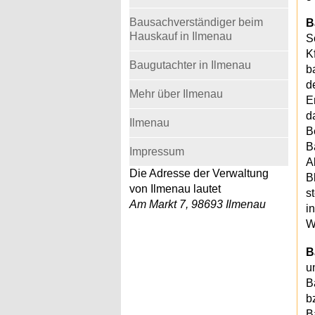
Bausachverständiger beim
B
Hauskauf in Ilmenau
S
K
Baugutachter in Ilmenau
b
d
Mehr über Ilmenau
E
d
Ilmenau
B
B
Impressum
A
Die Adresse der Verwaltung
B
von Ilmenau lautet
s
Am Markt 7, 98693 Ilmenau
i
W
B
u
B
b
B