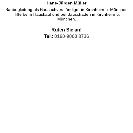
Hans-Jürgen Müller
Baubegleitung als Bausachverständiger in Kirchheim b. München
Hilfe beim Hauskauf und bei Bauschäden in Kirchheim b.
München.
Rufen Sie an!
Tel.:
0160-9060 8736
Thermografie Kirchheim b. München Wärmebilder
Thermofotografie
Thermographie in Kirchheim b. München, machen unsere
Messtechniker als Innenthermografie, aber im Rahmen unseres
Angebots Thermografietage in Kirchheim b. München auch als
Wärmebilder in Kirchheim b. München
von außen.
Wärmebildfotografie Thermografie oder Thermogrphie, ganz wie
Sie Wollen. Unsere Thermographen helfen Ihnen gern auch im
Sonderangebot.