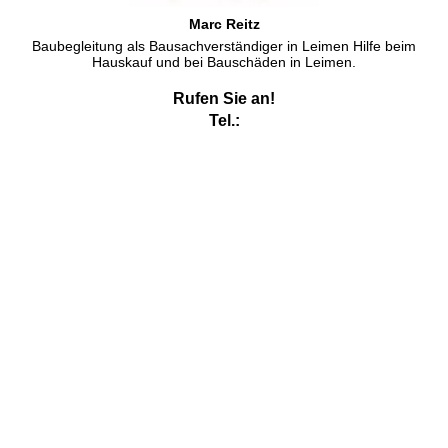
Marc Reitz
Baubegleitung als Bausachverständiger in Leimen Hilfe beim
Hauskauf und bei Bauschäden in Leimen.
Rufen Sie an!
Tel.:
Ihr Bausachverständiger in Leimen: Marc Reitz
Als Bausachverständiger in Leimen bin ich auch tätig, hier helfe ich
als
Bausachverständiger
für Schäden an Gebäuden beim
Hausbau
ebenso wie als
Bausachverständiger
beim
Hauskauf
.Wer als
Bausachverständiger Leimen
zu seinem
Arbeitsgebiet zählt, hat als
Bausachverständiger Leimen
immer
wieder im Terminkalender stehen. Dadurch kann ein
Bausachverständiger Leimen jederzeit kurzfristig terminieren.
Bausachverständiger ist natürlich nur ein Oberbegriff für
Sachverständige im Bauwesen, wie z.B. Sachverständige für
Schäden an Gebäuden oder Sachverständige für die Bewertung
von Bausubstanz und Haustechnik. Unsere Immobiliengutachter
die hier unter dem Oberbegriff Bausachverständiger zu finden ist,
blickt auf eine lange Berufspraxis als Bauunternehmer oder
Bauleiter hinter sich, nur so konnte er seine Erfahrungen als