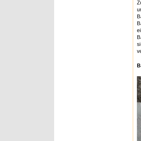
Z
u
B
B
e
B
s
v
B