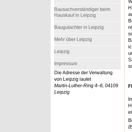
W
H
Bausachverständiger beim
a
Hauskauf in Leipzig
B
Baugutachter in Leipzig
n
s
Mehr über Leipzig
B
i
Leipzig
u
S
Impressum
s
Die Adresse der Verwaltung
von Leipzig lautet
Martin-Luther-Ring 4–6, 04109
F
Leipzig
I
H
e
B
(