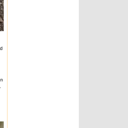
nd
in
,