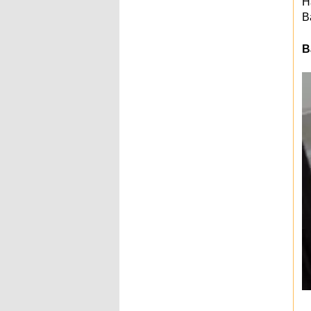
H
B
B