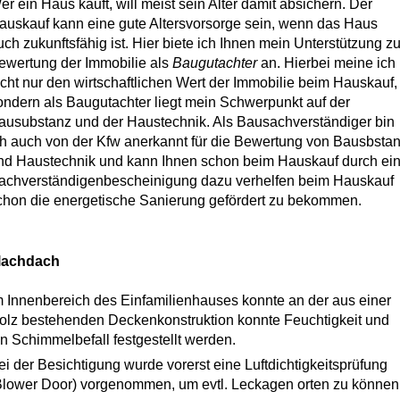
er ein Haus kauft, will meist sein Alter damit absichern. Der
auskauf kann eine gute Altersvorsorge sein, wenn das Haus
uch zukunftsfähig ist. Hier biete ich Ihnen mein Unterstützung zu
ewertung der Immobilie als
Baugutachter
an. Hierbei meine ich
icht nur den wirtschaftlichen Wert der Immobilie beim Hauskauf,
ondern als Baugutachter liegt mein Schwerpunkt auf der
ausubstanz und der Haustechnik. Als Bausachverständiger bin
ch auch von der Kfw anerkannt für die Bewertung von Bausbsta
nd Haustechnik und kann Ihnen schon beim Hauskauf durch ei
achverständigenbescheinigung dazu verhelfen beim Hauskauf
chon die energetische Sanierung gefördert zu bekommen.
lachdach
m Innenbereich des Einfamilienhauses konnte an der aus einer
olz bestehenden Deckenkonstruktion konnte Feuchtigkeit und
in Schimmelbefall festgestellt werden.
ei der Besichtigung wurde vorerst eine Luftdichtigkeitsprüfung
Blower Door) vorgenommen, um evtl. Leckagen orten zu können