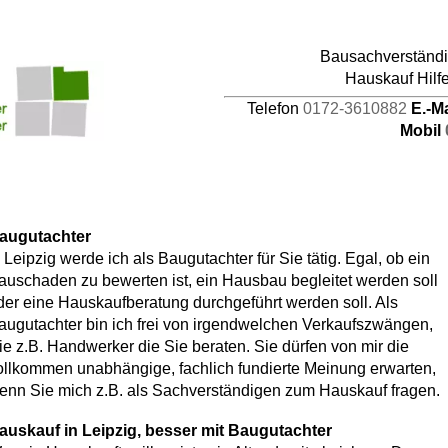
pages/44/d464941387/htdocs/HAUPTDOMAIN/inc
Bausachverständig
4
Hauskauf Hilf
Telefon
0172-3610882
E.-M
Mobil
augutachter
n Leipzig werde ich als Baugutachter für Sie tätig. Egal, ob ein
auschaden zu bewerten ist, ein Hausbau begleitet werden soll
der eine Hauskaufberatung durchgeführt werden soll. Als
augutachter bin ich frei von irgendwelchen Verkaufszwängen,
ie z.B. Handwerker die Sie beraten. Sie dürfen von mir die
ollkommen unabhängige, fachlich fundierte Meinung erwarten,
enn Sie mich z.B. als Sachverständigen zum Hauskauf fragen.
auskauf in Leipzig, besser mit Baugutachter