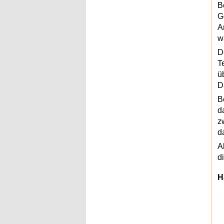
B
G
A
w
D
T
ü
D
B
d
z
d
A
d
H