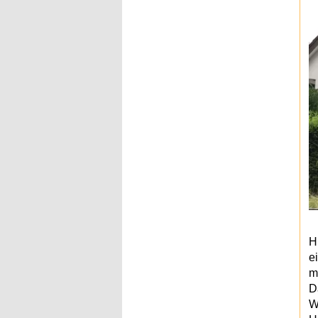
H
e
m
D
W