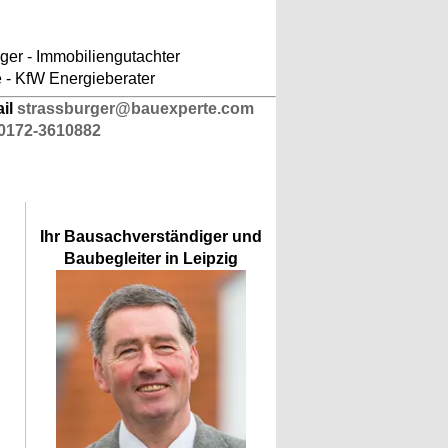
ludes/responsive-kopfnavigation.php
on line
er - Immobiliengutachter
e - KfW Energieberater
ail
strassburger@bauexperte.com
0172-3610882
Ihr Bausachverständiger und
Baubegleiter in Leipzig