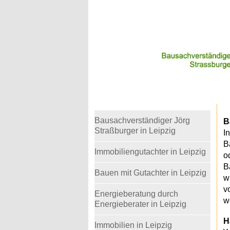
Warning
: Undefined variable $telefon in
/home
Bausachverständiger Jörg
B
Straßburger in Leipzig
I
B
Immobiliengutachter in Leipzig
o
B
Bauen mit Gutachter in Leipzig
w
v
Energieberatung durch
w
Energieberater in Leipzig
H
Immobilien in Leipzig