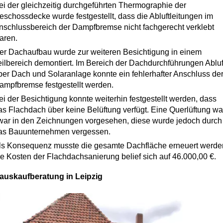
ei der gleichzeitig durchgeführten Thermographie der
eschossdecke wurde festgestellt, dass die Abluftleitungen im
nschlussbereich der Dampfbremse nicht fachgerecht verklebt
aren.
er Dachaufbau wurde zur weiteren Besichtigung in einem
eilbereich demontiert. Im Bereich der Dachdurchführungen Abluf
ber Dach und Solaranlage konnte ein fehlerhafter Anschluss de
ampfbremse festgestellt werden.
ei der Besichtigung konnte weiterhin festgestellt werden, dass
as Flachdach über keine Belüftung verfügt. Eine Querlüftung wa
war in den Zeichnungen vorgesehen, diese wurde jedoch durch
as Bauunternehmen vergessen.
ls Konsequenz musste die gesamte Dachfläche erneuert werde
ie Kosten der Flachdachsanierung belief sich auf 46.000,00 €.
auskaufberatung in Leipzig