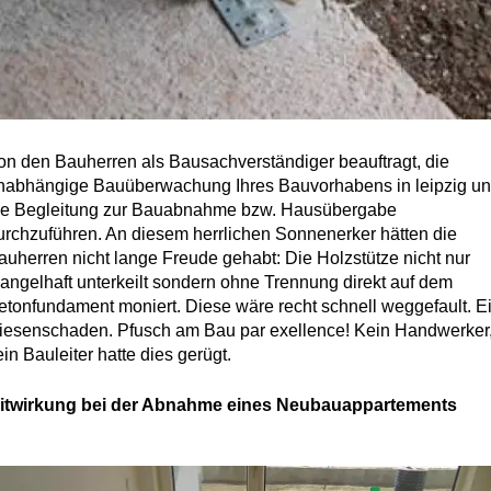
on den Bauherren als Bausachverständiger beauftragt, die
nabhängige Bauüberwachung Ihres Bauvorhabens in leipzig u
ie Begleitung zur Bauabnahme bzw. Hausübergabe
urchzuführen. An diesem herrlichen Sonnenerker hätten die
auherren nicht lange Freude gehabt: Die Holzstütze nicht nur
angelhaft unterkeilt sondern ohne Trennung direkt auf dem
etonfundament moniert. Diese wäre recht schnell weggefault. E
iesenschaden. Pfusch am Bau par exellence! Kein Handwerker
ein Bauleiter hatte dies gerügt.
itwirkung bei der Abnahme eines Neubauappartements