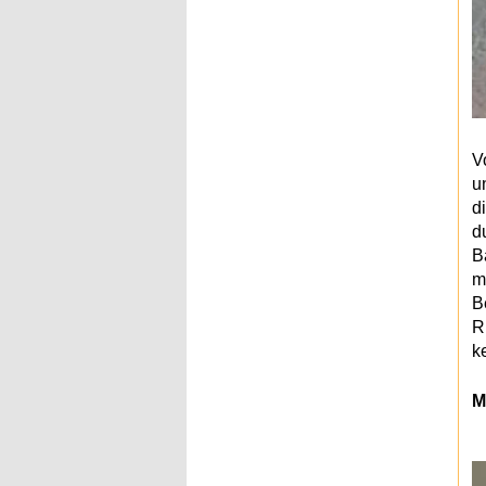
V
u
d
d
B
m
B
R
k
M