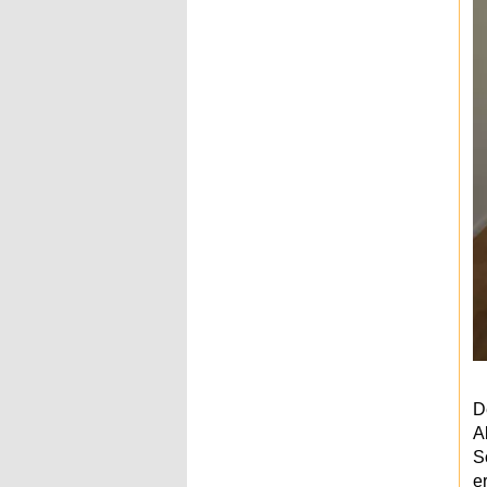
D
A
S
e