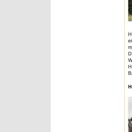
H
e
m
D
W
H
B
H