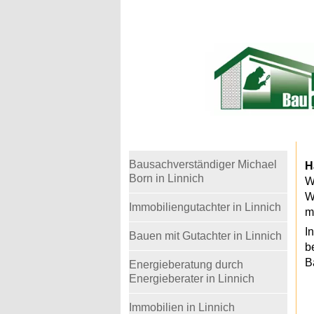
Warning
: Undefined variable $telefon in
/home
Bausachverständiger Michael
H
Born in Linnich
W
W
Immobiliengutachter in Linnich
m
I
Bauen mit Gutachter in Linnich
b
B
Energieberatung durch
Energieberater in Linnich
Immobilien in Linnich