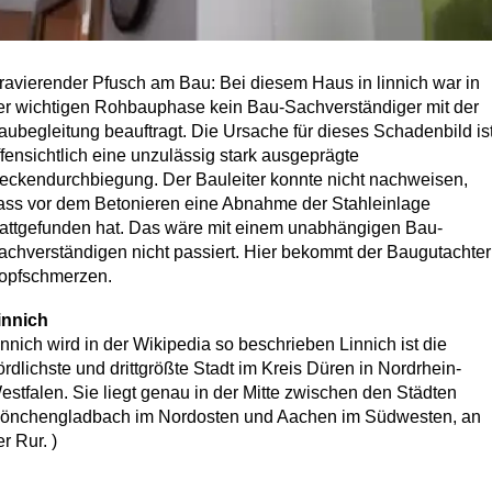
ravierender Pfusch am Bau: Bei diesem Haus in linnich war in
er wichtigen Rohbauphase kein Bau-Sachverständiger mit der
aubegleitung beauftragt. Die Ursache für dieses Schadenbild is
ffensichtlich eine unzulässig stark ausgeprägte
eckendurchbiegung. Der Bauleiter konnte nicht nachweisen,
ass vor dem Betonieren eine Abnahme der Stahleinlage
tattgefunden hat. Das wäre mit einem unabhängigen Bau-
achverständigen nicht passiert. Hier bekommt der Baugutachter
opfschmerzen.
innich
innich wird in der Wikipedia so beschrieben Linnich ist die
ördlichste und drittgrößte Stadt im Kreis Düren in Nordrhein-
estfalen. Sie liegt genau in der Mitte zwischen den Städten
önchengladbach im Nordosten und Aachen im Südwesten, an
r Rur. )