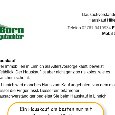
pages/44/d464941387/htdocs/HAUPTDOMAIN/inc
Bausachverständig
4
Hauskauf Hilf
Telefon
02761-9419934
E
Mobil
auskauf
er Immobilien in Linnich als Altersvorsorge kauft, beweist
eitblick, Der Hauskauf ist aber nicht ganz so risikolos, wie es
anchem scheint.
n Linnich wird manches Haus zum Kauf angeboten, von dem m
esser die Finger lässt. Besser ein erfahrener
ausachverständiger begleitet Sie beim Hauskauf in Linnich