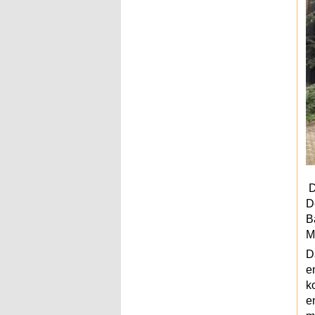
D
D
B
M
D
e
k
e