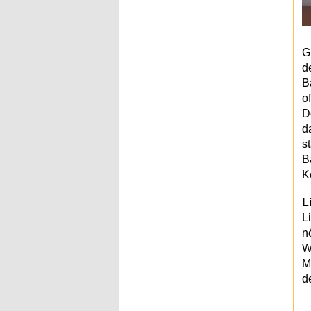
G
d
B
o
D
d
s
B
K
L
L
n
W
M
de