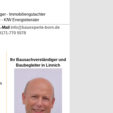
ludes/responsive-kopfnavigation.php
on line
er - Immobiliengutachter
e - KfW Energieberater
.-Mail
info@bauexperte-born.de
0171-770 5578
Ihr Bausachverständiger und
Baubegleiter in Linnich
an