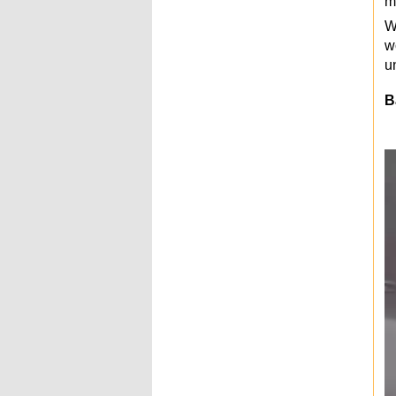
m
W
w
u
B