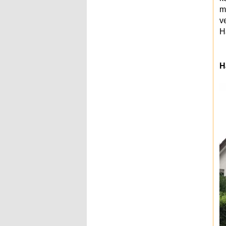
m
v
H
H