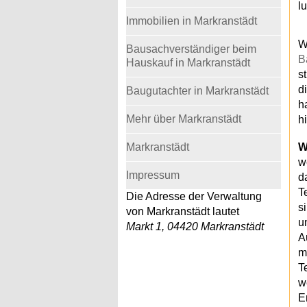
l
Immobilien in Markranstädt
W
Bausachverständiger beim
B
Hauskauf in Markranstädt
s
d
Baugutachter in Markranstädt
h
Mehr über Markranstädt
h
Markranstädt
W
w
Impressum
d
T
Die Adresse der Verwaltung
s
von Markranstädt lautet
u
Markt 1, 04420 Markranstädt
A
m
T
w
E