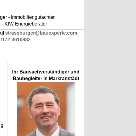
ludes/responsive-kopfnavigation.php
on line
er - Immobiliengutachter
e - KfW Energieberater
ail
strassburger@bauexperte.com
0172-3610882
Ihr Bausachverständiger und
Baubegleiter in Markranstädt
n
ng