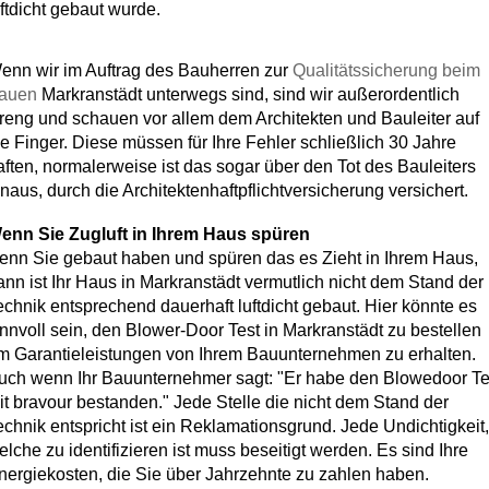
uftdicht gebaut wurde.
enn wir im Auftrag des Bauherren zur
Qualitätssicherung beim
auen
Markranstädt unterwegs sind, sind wir außerordentlich
treng und schauen vor allem dem Architekten und Bauleiter auf
ie Finger. Diese müssen für Ihre Fehler schließlich 30 Jahre
aften, normalerweise ist das sogar über den Tot des Bauleiters
inaus, durch die Architektenhaftpflichtversicherung versichert.
enn Sie Zugluft in Ihrem Haus spüren
enn Sie gebaut haben und spüren das es Zieht in Ihrem Haus,
ann ist Ihr Haus in Markranstädt vermutlich nicht dem Stand der
echnik entsprechend dauerhaft luftdicht gebaut. Hier könnte es
innvoll sein, den Blower-Door Test in Markranstädt zu bestellen
m Garantieleistungen von Ihrem Bauunternehmen zu erhalten.
uch wenn Ihr Bauunternehmer sagt: "Er habe den Blowedoor Te
it bravour bestanden." Jede Stelle die nicht dem Stand der
echnik entspricht ist ein Reklamationsgrund. Jede Undichtigkeit,
elche zu identifizieren ist muss beseitigt werden. Es sind Ihre
nergiekosten, die Sie über Jahrzehnte zu zahlen haben.