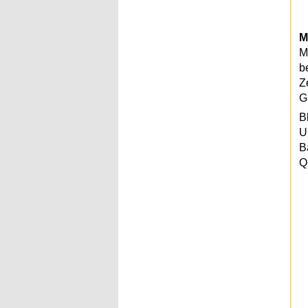
M
M
b
Z
G
B
U
B
Q