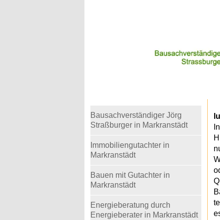
Warning
: Undefined variable $telefon in
/home
Bausachverständiger Jörg
l
Straßburger in Markranstädt
I
H
Immobiliengutachter in
n
Markranstädt
W
o
Bauen mit Gutachter in
Q
Markranstädt
B
t
Energieberatung durch
e
Energieberater in Markranstädt