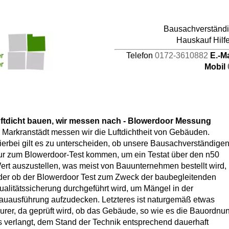
pages/44/d464941387/htdocs/HAUPTDOMAIN/inc
Bausachverständig
4
Hauskauf Hilf
Telefon
0172-3610882
E.-M
Mobil
uftdicht bauen, wir messen nach - Blowerdoor Messung
n Markranstädt messen wir die Luftdichtheit von Gebäuden.
ierbei gilt es zu unterscheiden, ob unsere Bausachverständige
ur zum Blowerdoor-Test kommen, um ein Testat über den n50
ert auszustellen, was meist von Bauunternehmen bestellt wird,
der ob der Blowerdoor Test zum Zweck der baubegleitenden
ualitätssicherung durchgeführt wird, um Mängel in der
auausführung aufzudecken. Letzteres ist naturgemäß etwas
eurer, da geprüft wird, ob das Gebäude, so wie es die Bauordnu
s verlangt, dem Stand der Technik entsprechend dauerhaft