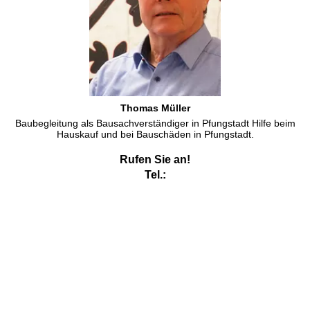
Thomas Müller
Baubegleitung als Bausachverständiger in Pfungstadt Hilfe beim
Hauskauf und bei Bauschäden in Pfungstadt.
Rufen Sie an!
Tel.:
Energieberater Pfungstadt
Energieberater Pfungstadt
und Kfw anerkannter Sachverständiger
ist Ihr Thema. Hier sind unsere Baugutachter als
Energieberater
in Pfungstadt
zur Kfw geförderten Energieberatung gern tätig in
Pfungstadt, aber auch in den Nachbarorten bin ich gern als
Energieberater
tätig.