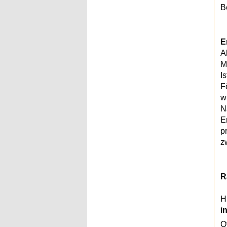
B
E
A
M
I
F
w
N
E
p
z
R
H
i
O