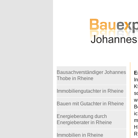
Warning
: Undefined variable $telefon in
/home
Bausachverständiger Johannes
E
Thobe in Rheine
I
K
Immobiliengutachter in Rheine
s
w
Bauen mit Gutachter in Rheine
B
i
Energieberatung durch
m
Energieberater in Rheine
H
R
Immobilien in Rheine