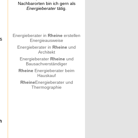
Nachbarorten bin ich gern als
Energieberater
tätig.
Energieberater in
Rheine
erstellen
s
Energieausweise
Energieberater in
Rheine
und
Architekt
g
Energieberater
Rheine
und
Bausachverständiger
Rheine
Energieberater beim
Hauskauf
Rheine
Energieberater und
Thermographie
n