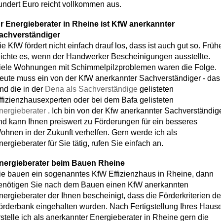
undert Euro reicht vollkommen aus.
hr Energieberater in Rheine ist KfW anerkannter
achverständiger
ie KfW fördert nicht einfach drauf los, dass ist auch gut so. Früh
eichte es, wenn der Handwerker Bescheinigungen ausstellte.
iele Wohnungen mit Schimmelpilzproblemen waren die Folge.
eute muss ein von der KfW anerkannter Sachverständiger - das
ind die in der
Dena als Sachverständige
gelisteten
ffizienzhausexperten oder bei dem Bafa gelisteten
nergieberater
. Ich bin von der Kfw anerkannter Sachverständig
nd kann Ihnen preiswert zu Förderungen für ein besseres
ohnen in der Zukunft verhelfen. Gern werde ich als
nergieberater für Sie tätig, rufen Sie einfach an.
nergieberater beim Bauen Rheine
ie bauen ein sogenanntes KfW Effizienzhaus in Rheine, dann
enötigen Sie nach dem Bauen einen KfW anerkannten
nergieberater der Ihnen bescheinigt, dass die Förderkriterien de
örderbank eingehalten wurden. Nach Fertigstellung Ihres Haus
rstelle ich als anerkannter Energieberater in Rheine gern die