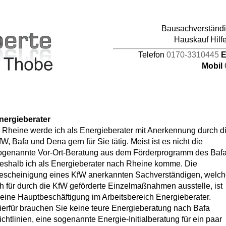
pages/44/d464941387/htdocs/HAUPTDOMAIN/inc
Bausachverständig
4
Hauskauf Hilf
Telefon
0170-3310445
E
Mobil
nergieberater
n Rheine werde ich als Energieberater mit Anerkennung durch d
fW, Bafa und Dena gern für Sie tätig. Meist ist es nicht die
ogenannte Vor-Ort-Beratung aus dem Förderprogramm des Bafa
eshalb ich als Energieberater nach Rheine komme. Die
escheinigung eines KfW anerkannten Sachverständigen, welc
ch für durch die KfW geförderte Einzelmaßnahmen ausstelle, ist
eine Hauptbeschäftigung im Arbeitsbereich Energieberater.
ierfür brauchen Sie keine teure Energieberatung nach Bafa
ichtlinien, eine sogenannte Energie-Initialberatung für ein paar