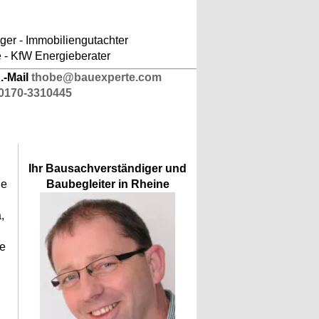
ludes/responsive-kopfnavigation.php
on line
er - Immobiliengutachter
e - KfW Energieberater
.-Mail
thobe@bauexperte.com
0170-3310445
Ihr Bausachverständiger und
ie
Baubegleiter in Rheine
,
he