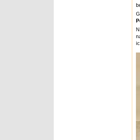
b
G
P
N
n
ic