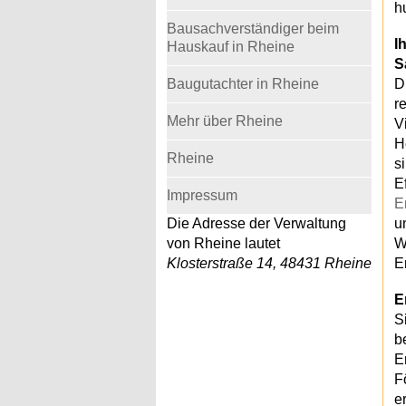
h
Bausachverständiger beim
I
Hauskauf in Rheine
S
Baugutachter in Rheine
D
r
Mehr über Rheine
V
H
Rheine
s
E
Impressum
E
Die Adresse der Verwaltung
u
von Rheine lautet
W
Klosterstraße 14, 48431 Rheine
E
E
S
b
E
F
e