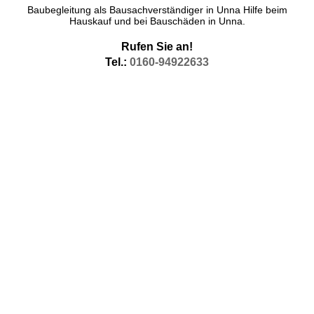
Baubegleitung als Bausachverständiger in Unna Hilfe beim
Hauskauf und bei Bauschäden in Unna.
Rufen Sie an!
Tel.:
0160-94922633
Hauskauf Unna
Der Hauskauf, da bin ich tätig in Unna als Bausachverständiger
bzw. Baugutachter und als Kfw anerkannter Sachverständiger für
die Bewertung von Bausubstanz und Haustechnik.