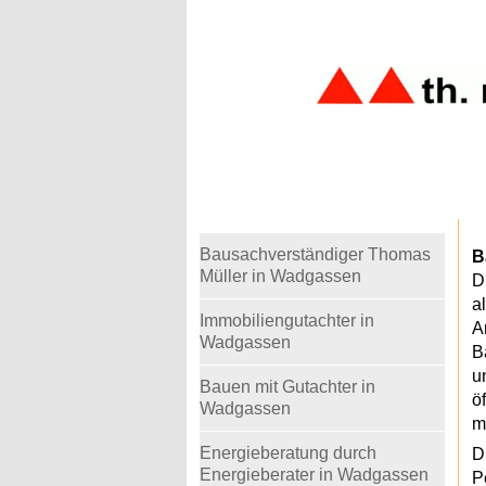
Warning
: Undefined variable $telefon in
/home
Bausachverständiger Thomas
B
Müller in Wadgassen
D
a
Immobiliengutachter in
A
Wadgassen
B
u
Bauen mit Gutachter in
ö
Wadgassen
m
Energieberatung durch
D
Energieberater in Wadgassen
P