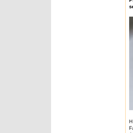
P
s
H
F