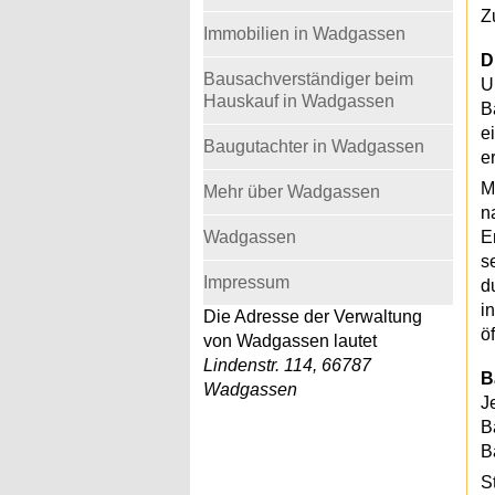
Z
Immobilien in Wadgassen
D
Bausachverständiger beim
U
Hauskauf in Wadgassen
B
e
Baugutachter in Wadgassen
e
M
Mehr über Wadgassen
n
Wadgassen
E
s
Impressum
d
i
Die Adresse der Verwaltung
ö
von Wadgassen lautet
Lindenstr. 114, 66787
B
Wadgassen
J
B
B
S