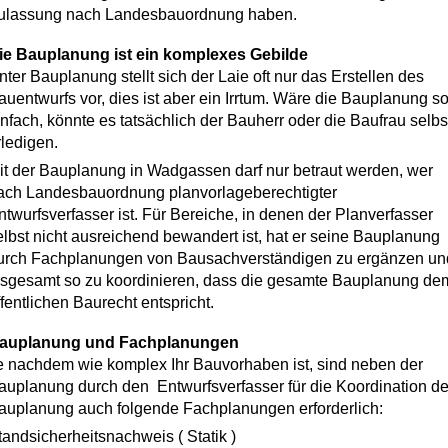
ulassung nach Landesbauordnung haben.
ie Bauplanung ist ein komplexes Gebilde
nter Bauplanung stellt sich der Laie oft nur das Erstellen des
auentwurfs vor, dies ist aber ein Irrtum. Wäre die Bauplanung s
infach, könnte es tatsächlich der Bauherr oder die Baufrau selbs
rledigen.
it der Bauplanung in Wadgassen darf nur betraut werden, wer
ach Landesbauordnung planvorlageberechtigter
ntwurfsverfasser ist. Für Bereiche, in denen der Planverfasser
elbst nicht ausreichend bewandert ist, hat er seine Bauplanung
urch Fachplanungen von Bausachverständigen zu ergänzen un
nsgesamt so zu koordinieren, dass die gesamte Bauplanung de
ffentlichen Baurecht entspricht.
auplanung und Fachplanungen
e nachdem wie komplex Ihr Bauvorhaben ist, sind neben der
auplanung durch den Entwurfsverfasser für die Koordination de
auplanung auch folgende Fachplanungen erforderlich:
tandsicherheitsnachweis ( Statik )