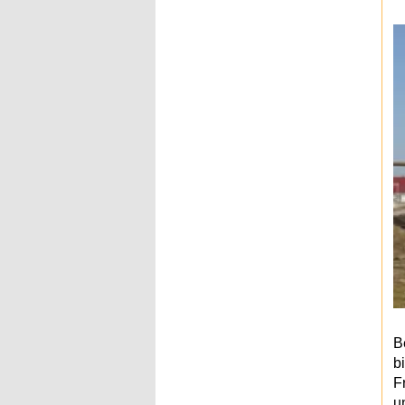
B
b
F
u