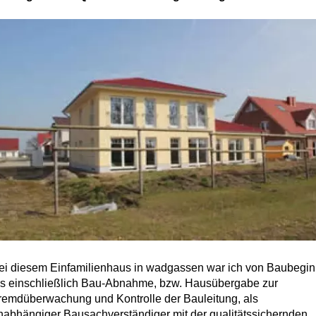
ei diesem Einfamilienhaus in wadgassen war ich von Baubegi
is einschließlich Bau-Abnahme, bzw. Hausübergabe zur
remdüberwachung und Kontrolle der Bauleitung, als
nabhängiger Bausachverständiger mit der qualitätssichernden