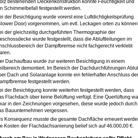
olz bestehenden Deckenkonstruktion konnte Feuchtigkeit und
in Schimmelbefall festgestellt werden.
ei der Besichtigung wurde vorerst eine Luftdichtigkeitsprüfung
Blower Door) vorgenommen, um evtl. Leckagen orten zu können
ei der gleichzeitig durchgeführten Thermographie der
eschossdecke wurde festgestellt, dass die Abluftleitungen im
nschlussbereich der Dampfbremse nicht fachgerecht verklebt
aren.
er Dachaufbau wurde zur weiteren Besichtigung in einem
eilbereich demontiert. Im Bereich der Dachdurchführungen Abluf
ber Dach und Solaranlage konnte ein fehlerhafter Anschluss de
ampfbremse festgestellt werden.
ei der Besichtigung konnte weiterhin festgestellt werden, dass
as Flachdach über keine Belüftung verfügt. Eine Querlüftung wa
war in den Zeichnungen vorgesehen, diese wurde jedoch durch
as Bauunternehmen vergessen.
ls Konsequenz musste die gesamte Dachfläche erneuert werde
ie Kosten der Flachdachsanierung belief sich auf 46.000,00 €.