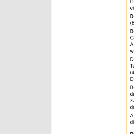
H
e
B
(
B
G
A
w
D
T
ü
D
B
d
z
d
A
d