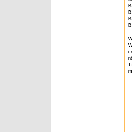
B
B
B
B
W
W
i
n
T
m