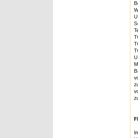
B
W
U
S
T
T
T
T
U
M
B
v
z
v
z
F
I