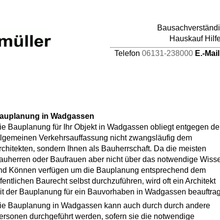
pages/44/d464941387/htdocs/HAUPTDOMAIN/inc
Bausachverständig
4
Hauskauf Hilf
Telefon
06131-238000
E.-Mai
auplanung in Wadgassen
ie Bauplanung für Ihr Objekt in Wadgassen obliegt entgegen de
llgemeinen Verkehrsauffassung nicht zwangsläufig dem
rchitekten, sondern Ihnen als Bauherrschaft. Da die meisten
auherren oder Baufrauen aber nicht über das notwendige Wiss
nd Können verfügen um die Bauplanung entsprechend dem
ffentlichen Baurecht selbst durchzuführen, wird oft ein Architekt
it der Bauplanung für ein Bauvorhaben in Wadgassen beauftrag
ie Bauplanung in Wadgassen kann auch durch durch andere
ersonen durchgeführt werden, sofern sie die notwendige