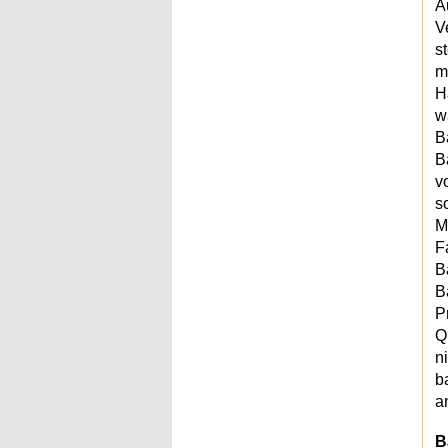
A
V
s
m
H
w
B
B
v
s
M
F
B
B
P
Q
n
b
a
B