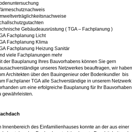
odenuntersuchung
ärmeschutznachweis
mweltverträglichkeitsnachweise
challschutzgutachten
echnische Gebäudeausrüstung ( TGA – Fachplanung )
GA Fachplanung Licht
GA Fachplanung Klima
GA Fachplanung Heizung Sanitär
nd viele Fachplanungen mehr
it der Bauplanung Ihres Bauvorhabens können Sie gern
ausachverständige unseres Netzwerkes beauftragen, wir habe
om Architekten über den Bauingenieur oder Bodenkundler bis
um Fachplaner TGA alle Sachverständige in unserem Netzwerk
orhanden um eine erfolgreiche Bauplanung für Ihr Bauvorhaben
u gewährleisten.
lachdach
m Innenbereich des Einfamilienhauses konnte an der aus einer