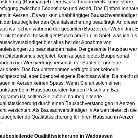
usführung (Baumangel). Der Baufachmann weiß: keine starre
erfugung zwischen Bodenfliese und Wand. Das Einfamilienhau
teht in Aerzen . Es war kein unabhängiger Bausachverständiger
it der baubegleitenden Qualitätssicherung beauftragt. An diese
aus war schon während der gesamten Bauzeit der Wurm drin. 
ar nicht einmal böswilliger Pfusch am Bau im Spiel, was ich als
ausachverständiger hier alles bei der Abnahme von
auleistungen zu beanstanden hatte. Der gesamte Hausbau war
on Diletantismus begleitet. Kein ausgebildetes Baupersonal
ondern nur Werkvertragspersonal, der Bauleiter nur eine
arionette. Das Bauunternehmen verfügte über keinerlei
achpersonal, aber über drei eigene Rechtsanwälte. Da macht d
auen in Aerzen keinen Spass. Wenn Sie an solch einen
auträger beim Hausbau geraten für den Pfusch am Bau
rogramm ist, sollten Sie auf die baubegleitende
ualitätssicherung durch einen Bausachverständigen in Aerzen
icht verzichten. Als Bausachverständiger in Aerzen biete ich die
aubegleitende Qualitätssicherung für Ihren Hausbau in Aerzen
n.
aubegleitende Qualitätssicherung in Wadgassen