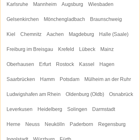
Karlsruhe
Mannheim
Augsburg
Wiesbaden
Gelsenkirchen
Mönchengladbach
Braunschweig
Kiel
Chemnitz
Aachen
Magdeburg
Halle (Saale)
Freiburg im Breisgau
Krefeld
Lübeck
Mainz
Oberhausen
Erfurt
Rostock
Kassel
Hagen
Saarbrücken
Hamm
Potsdam
Mülheim an der Ruhr
Ludwigshafen am Rhein
Oldenburg (Oldb)
Osnabrück
Leverkusen
Heidelberg
Solingen
Darmstadt
Herne
Neuss
Neukölln
Paderborn
Regensburg
Ingolstadt
Würzburg
Fürth