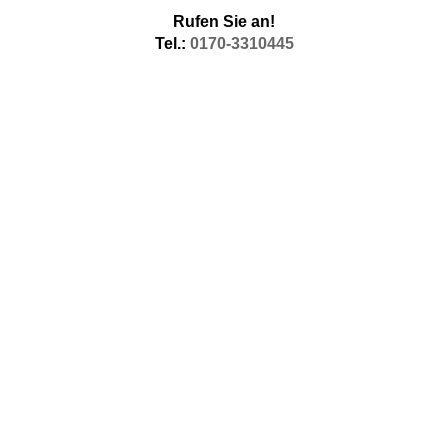
Rufen Sie an!
Tel.:
0170-3310445
Thermografie Werther (Westf.) Wärmebilder
Thermofotografie
Thermographie in Werther (Westf.), machen unsere
Messtechniker als Innenthermografie, aber im Rahmen unseres
Angebots Thermografietage in Werther (Westf.) auch als
Wärmebilder in Werther (Westf.)
von außen. Wärmebildfotografie
Thermografie oder Thermogrphie, ganz wie Sie Wollen. Unsere
Thermographen helfen Ihnen gern auch im Sonderangebot.