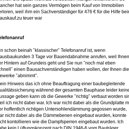
ancher hat sein ganzes Vermögen beim Kauf von Immobilien
erloren, weil ihm ein Sachverständiger für 476 € für die Hilfe be
auskauf.zu teuer war
elefonanruf
in schon beinah "klassischer" Telefonanruf ist, wenn
ausbaukunden 3 Tage vor Bauendabnahme anrufen, weil Ihne
er Hintern auf Grundeis geht und Sie nun "noch mal eben
chnell" einen Bausachverständigen haben wollen, der Ihnen die
ewerke "abnimmt".
ein Hinweis das ich ohne Beauftragung einer baubegleitende
ualitätssicherung während der gesamten Bauphase leider kein
ussage geben kann ob die Gewerke "richtig" verbaut worden si
eil ich nicht dabei war. Ich war nicht dabei als die Grundplatte m
er hoffentlich richtigen Untersohlendämmung gegossen wurde,
ar nicht dabei als die Dämmebenen eingebaut wurden, konnte
icht kontollieren wie die Dampfsperren eingebaut wurden. Ich
abe kein Lüftungskonzept nach DIN 1946-6 vom Bauträger