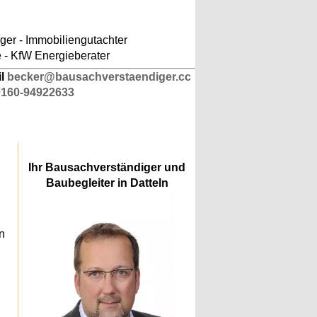
ludes/responsive-kopfnavigation.php
on line
er - Immobiliengutachter
e - KfW Energieberater
il
becker@bausachverstaendiger.cc
0160-94922633
Ihr Bausachverständiger und
Baubegleiter in Datteln
n