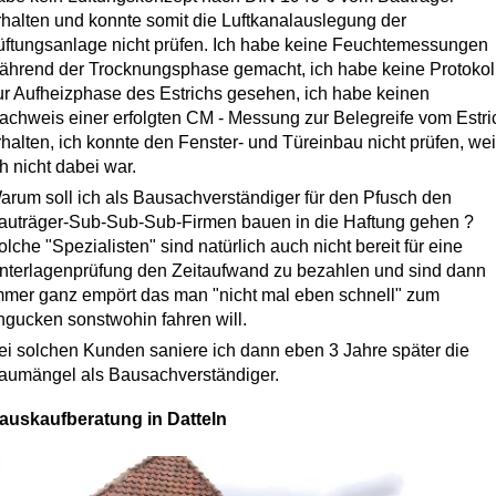
rhalten und konnte somit die Luftkanalauslegung der
üftungsanlage nicht prüfen. Ich habe keine Feuchtemessungen
ährend der Trocknungsphase gemacht, ich habe keine Protokol
ur Aufheizphase des Estrichs gesehen, ich habe keinen
achweis einer erfolgten CM - Messung zur Belegreife vom Estri
rhalten, ich konnte den Fenster- und Türeinbau nicht prüfen, wei
ch nicht dabei war.
arum soll ich als Bausachverständiger für den Pfusch den
auträger-Sub-Sub-Sub-Firmen bauen in die Haftung gehen ?
olche "Spezialisten" sind natürlich auch nicht bereit für eine
nterlagenprüfung den Zeitaufwand zu bezahlen und sind dann
mmer ganz empört das man "nicht mal eben schnell" zum
ngucken sonstwohin fahren will.
ei solchen Kunden saniere ich dann eben 3 Jahre später die
aumängel als Bausachverständiger.
auskaufberatung in Datteln