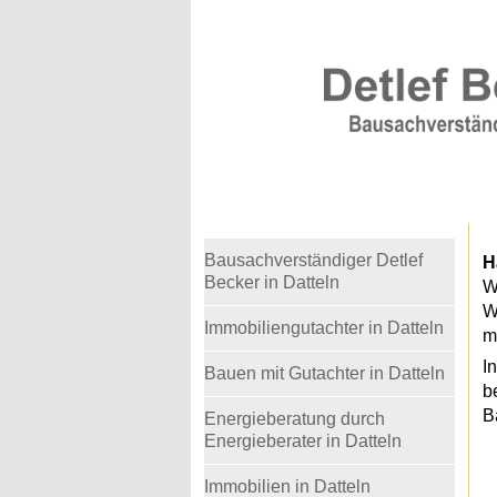
Warning
: Undefined variable $telefon in
/home
Bausachverständiger Detlef
H
Becker in Datteln
W
W
Immobiliengutachter in Datteln
m
I
Bauen mit Gutachter in Datteln
b
B
Energieberatung durch
Energieberater in Datteln
Immobilien in Datteln