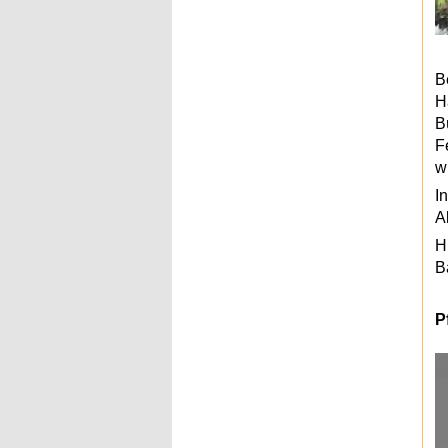
B
H
B
F
w
I
A
H
B
P