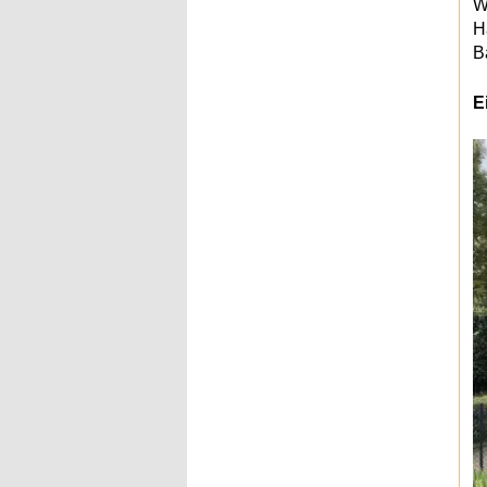
W
H
B
E