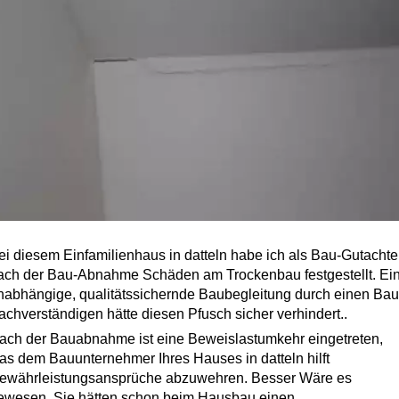
ei diesem Einfamilienhaus in datteln habe ich als Bau-Gutachte
ach der Bau-Abnahme Schäden am Trockenbau festgestellt. Ei
nabhängige, qualitätssichernde Baubegleitung durch einen Bau
achverständigen hätte diesen Pfusch sicher verhindert..
ach der Bauabnahme ist eine Beweislastumkehr eingetreten,
as dem Bauunternehmer Ihres Hauses in datteln hilft
ewährleistungsansprüche abzuwehren. Besser Wäre es
ewesen, Sie hätten schon beim Hausbau einen