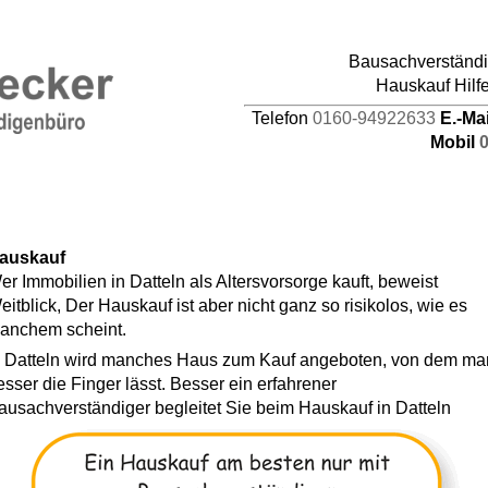
pages/44/d464941387/htdocs/HAUPTDOMAIN/inc
Bausachverständig
4
Hauskauf Hilf
Telefon
0160-94922633
E.-Ma
Mobil
auskauf
er Immobilien in Datteln als Altersvorsorge kauft, beweist
eitblick, Der Hauskauf ist aber nicht ganz so risikolos, wie es
anchem scheint.
n Datteln wird manches Haus zum Kauf angeboten, von dem ma
esser die Finger lässt. Besser ein erfahrener
ausachverständiger begleitet Sie beim Hauskauf in Datteln