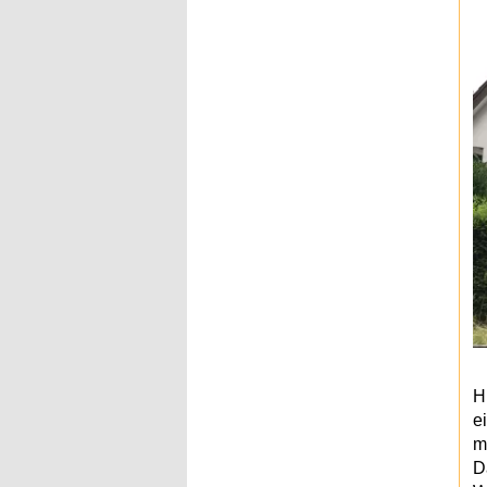
H
e
m
D