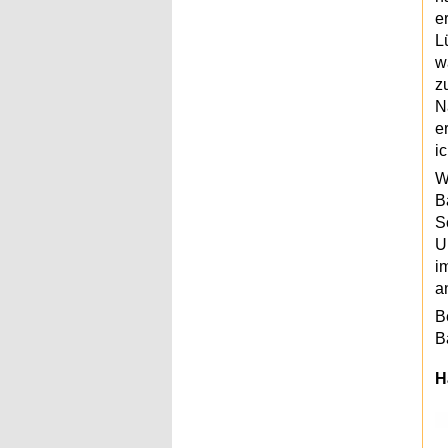
e
L
w
z
N
e
i
W
B
S
U
i
a
B
B
H