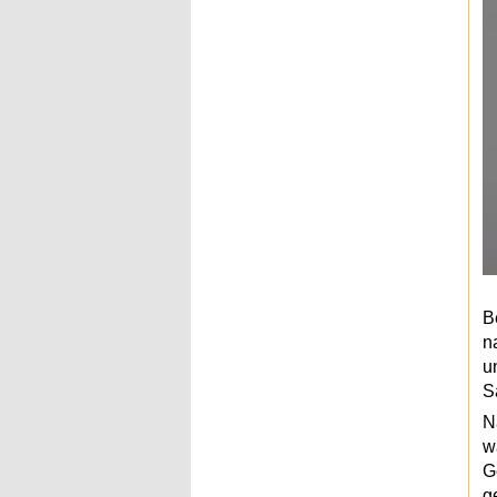
B
n
u
S
N
w
G
g