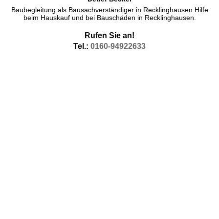
Baubegleitung als Bausachverständiger in Recklinghausen Hilfe
beim Hauskauf und bei Bauschäden in Recklinghausen.
Rufen Sie an!
Tel.:
0160-94922633
Bauleiter Recklinghausen Bauleitung oder
baubegleitende Qualitätssicherung durch erfahrenen
Bauleiter
Unter dem Suchwort Bauen und Bauleitung oder Baubegleitung
bin ich tätig in Recklinghausen, aber auch in den benachbarten
Orten komme ich zur
baubegleitenden Qualitätssicherung
.