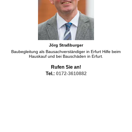
Jörg Straßburger
Baubegleitung als Bausachverständiger in Erfurt Hilfe beim
Hauskauf und bei Bauschäden in Erfurt.
Rufen Sie an!
Tel.:
0172-3610882
Ihr Bausachverständiger in Erfurt: Jörg Straßburger
Als Bausachverständiger in Erfurt bin ich auch tätig, hier helfe ich
als
Bausachverständiger
für Schäden an Gebäuden beim
Hausbau
ebenso wie als
Bausachverständiger
beim
Hauskauf
.Wer als
Bausachverständiger Erfurt
zu seinem
Arbeitsgebiet zählt, hat als
Bausachverständiger Erfurt
immer
wieder im Terminkalender stehen. Dadurch kann ein