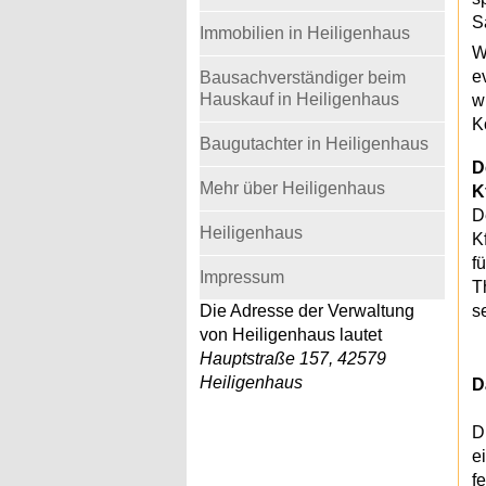
S
Immobilien in Heiligenhaus
W
e
Bausachverständiger beim
Hauskauf in Heiligenhaus
w
K
Baugutachter in Heiligenhaus
D
Mehr über Heiligenhaus
K
D
Heiligenhaus
K
f
Impressum
T
Die Adresse der Verwaltung
s
von Heiligenhaus lautet
Hauptstraße 157, 42579
Heiligenhaus
D
D
e
f