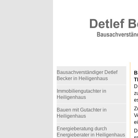
Warning
: Undefined variable $telefon in
/home
Bausachverständiger Detlef
B
Becker in Heiligenhaus
T
D
Immobiliengutachter in
z
Heiligenhaus
e
Z
Bauen mit Gutachter in
V
Heiligenhaus
e
Energieberatung durch
D
Energieberater in Heiligenhaus
s