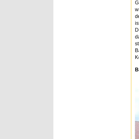
G
w
d
i
D
d
s
B
K
B