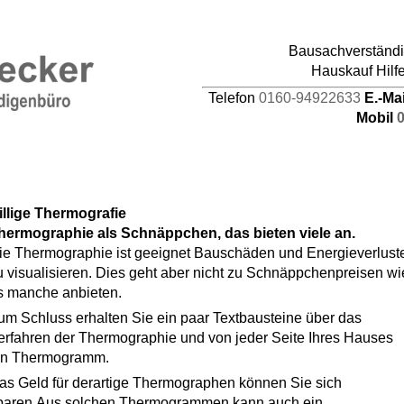
pages/44/d464941387/htdocs/HAUPTDOMAIN/inc
Bausachverständig
4
Hauskauf Hilf
Telefon
0160-94922633
E.-Ma
Mobil
illige Thermografie
hermographie als Schnäppchen, das bieten viele an.
ie Thermographie ist geeignet Bauschäden und Energieverlust
u visualisieren. Dies geht aber nicht zu Schnäppchenpreisen wi
s manche anbieten.
um Schluss erhalten Sie ein paar Textbausteine über das
erfahren der Thermographie und von jeder Seite Ihres Hauses
in Thermogramm.
as Geld für derartige Thermographen können Sie sich
paren.Aus solchen Thermogrammen kann auch ein