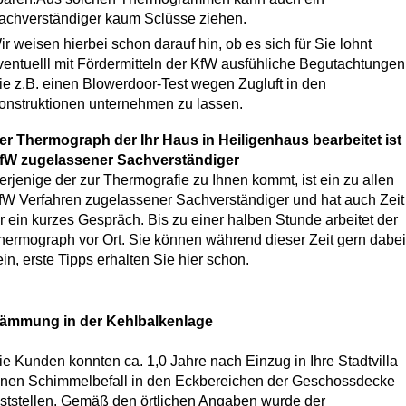
achverständiger kaum Sclüsse ziehen.
ir weisen hierbei schon darauf hin, ob es sich für Sie lohnt
ventuelll mit Fördermitteln der KfW ausfühliche Begutachtungen
ie z.B. einen Blowerdoor-Test wegen Zugluft in den
onstruktionen unternehmen zu lassen.
er Thermograph der Ihr Haus in Heiligenhaus bearbeitet ist
fW zugelassener Sachverständiger
erjenige der zur Thermografie zu Ihnen kommt, ist ein zu allen
fW Verfahren zugelassener Sachverständiger und hat auch Zeit
ür ein kurzes Gespräch. Bis zu einer halben Stunde arbeitet der
hermograph vor Ort. Sie können während dieser Zeit gern dabei
ein, erste Tipps erhalten Sie hier schon.
ämmung in der Kehlbalkenlage
ie Kunden konnten ca. 1,0 Jahre nach Einzug in Ihre Stadtvilla
inen Schimmelbefall in den Eckbereichen der Geschossdecke
eststellen. Gemäß den örtlichen Angaben wurde der