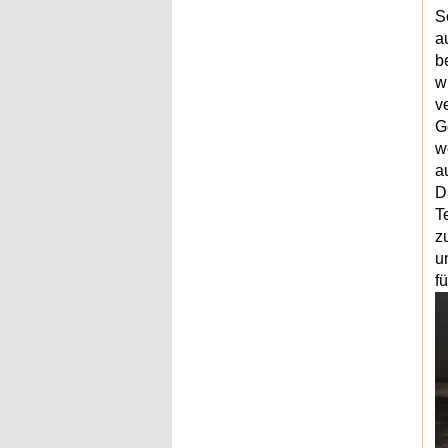
S
a
b
w
v
G
w
a
D
T
z
u
fü