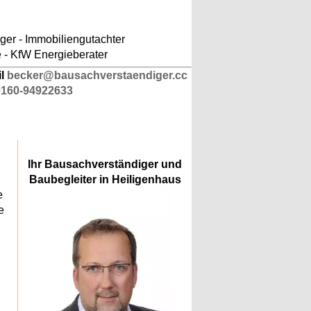
ludes/responsive-kopfnavigation.php
on line
er - Immobiliengutachter
e - KfW Energieberater
il
becker@bausachverstaendiger.cc
0160-94922633
Ihr Bausachverständiger und
Baubegleiter in Heiligenhaus
e
e