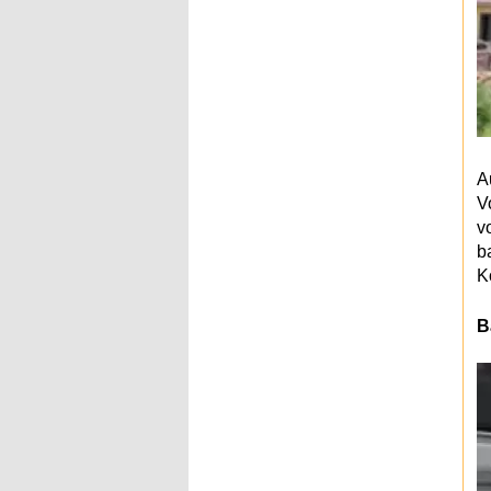
A
V
v
b
K
B