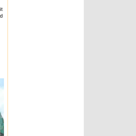
it
ld