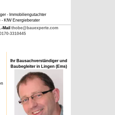
ludes/responsive-kopfnavigation.php
on line
er - Immobiliengutachter
e - KfW Energieberater
.-Mail
thobe@bauexperte.com
0170-3310445
Ihr Bausachverständiger und
Baubegleiter in Lingen (Ems)
en