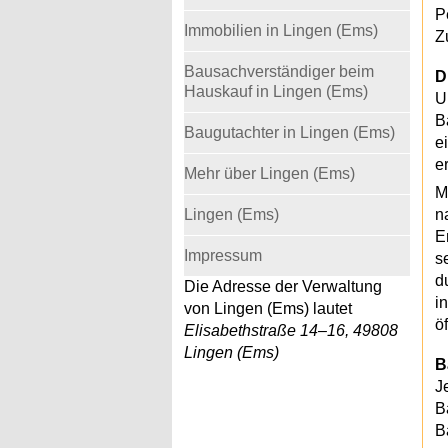
P
Immobilien in Lingen (Ems)
Z
Bausachverständiger beim
D
Hauskauf in Lingen (Ems)
U
B
Baugutachter in Lingen (Ems)
e
e
Mehr über Lingen (Ems)
M
Lingen (Ems)
n
E
Impressum
s
d
Die Adresse der Verwaltung
i
von Lingen (Ems) lautet
ö
Elisabethstraße 14–16, 49808
Lingen (Ems)
B
J
B
B