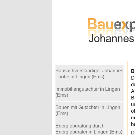
Warning
: Undefined variable $telefon in
/home
Bausachverständiger Johannes
B
Thobe in Lingen (Ems)
D
d
Immobiliengutachter in Lingen
A
(Ems)
B
u
Bauen mit Gutachter in Lingen
ö
(Ems)
m
b
Energieberatung durch
Energieberater in Lingen (Ems)
D