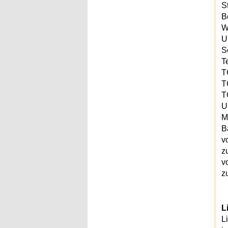
S
B
W
U
S
T
T
T
T
U
M
B
v
z
v
z
L
L