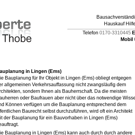
pages/44/d464941387/htdocs/HAUPTDOMAIN/inc
Bausachverständig
4
Hauskauf Hilf
Telefon
0170-3310445
E
Mobil
auplanung in Lingen (Ems)
ie Bauplanung für Ihr Objekt in Lingen (Ems) obliegt entgegen
er allgemeinen Verkehrsauffassung nicht zwangsläufig dem
rchitekten, sondern Ihnen als Bauherrschaft. Da die meisten
auherren oder Baufrauen aber nicht über das notwendige Wiss
nd Können verfügen um die Bauplanung entsprechend dem
ffentlichen Baurecht selbst durchzuführen, wird oft ein Architekt
it der Bauplanung für ein Bauvorhaben in Lingen (Ems)
eauftragt.
ie Bauplanung in Lingen (Ems) kann auch durch durch andere