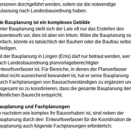
ersonen durchgeführt werden, sofern sie die notwendige
ulassung nach Landesbauordnung haben.
ie Bauplanung ist ein komplexes Gebilde
nter Bauplanung stellt sich der Laie oft nur das Erstellen des
auentwurfs vor, dies ist aber ein Irrtum. Wäre die Bauplanung s
infach, könnte es tatsächlich der Bauherr oder die Baufrau selbs
rledigen.
it der Bauplanung in Lingen (Ems) darf nur betraut werden, wer
ach Landesbauordnung planvorlageberechtigter
ntwurfsverfasser ist. Für Bereiche, in denen der Planverfasser
elbst nicht ausreichend bewandert ist, hat er seine Bauplanung
urch Fachplanungen von Bausachverständigen zu ergänzen un
nsgesamt so zu koordinieren, dass die gesamte Bauplanung de
ffentlichen Baurecht entspricht.
auplanung und Fachplanungen
e nachdem wie komplex Ihr Bauvorhaben ist, sind neben der
auplanung durch den Entwurfsverfasser für die Koordination de
auplanung auch folgende Fachplanungen erforderlich: