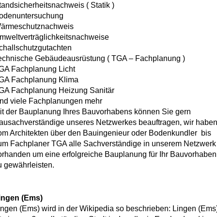
tandsicherheitsnachweis ( Statik )
odenuntersuchung
ärmeschutznachweis
mweltverträglichkeitsnachweise
challschutzgutachten
echnische Gebäudeausrüstung ( TGA – Fachplanung )
GA Fachplanung Licht
GA Fachplanung Klima
GA Fachplanung Heizung Sanitär
nd viele Fachplanungen mehr
it der Bauplanung Ihres Bauvorhabens können Sie gern
ausachverständige unseres Netzwerkes beauftragen, wir habe
om Architekten über den Bauingenieur oder Bodenkundler bis
um Fachplaner TGA alle Sachverständige in unserem Netzwerk
orhanden um eine erfolgreiche Bauplanung für Ihr Bauvorhaben
u gewährleisten.
ingen (Ems)
ingen (Ems) wird in der Wikipedia so beschrieben: Lingen (Ems