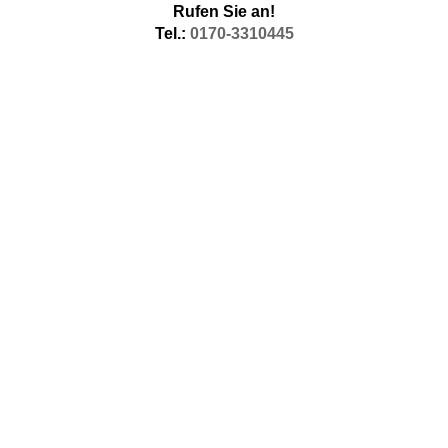
Rufen Sie an!
Tel.:
0170-3310445
Immobiliengutachter Lingen (Ems) zu Bewertung von
Immobilien
Als Immobiliengutachter bewerte ich in Lingen (Ems) für
Hauskäufer Immobilien, aber ich bewerte nicht wie die
kaufmännischen Immobiliengutachter in erster Linie die Lage der
Immobilie in Lingen (Ems) sondern als Bausachverständiger in
erster Linie die Bausubstanz Ihrer begehrten Immobilie.