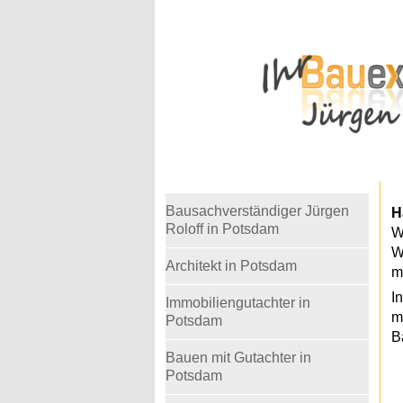
Warning
: Undefined variable $telefon in
/home
Bausachverständiger Jürgen
H
Roloff in Potsdam
W
W
Architekt in Potsdam
m
I
Immobiliengutachter in
m
Potsdam
B
Bauen mit Gutachter in
Potsdam