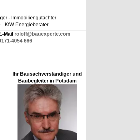
ludes/responsive-kopfnavigation.php
on line
er - Immobiliengutachter
e - KfW Energieberater
.-Mail
roloff@bauexperte.com
0171-4054 666
Ihr Bausachverständiger und
Baubegleiter in Potsdam