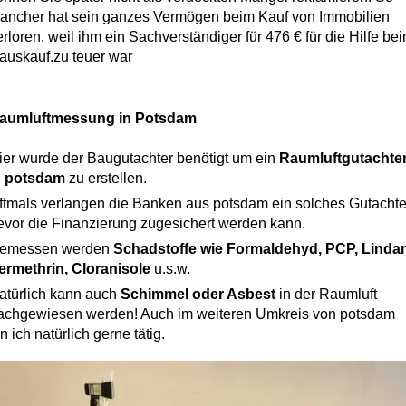
ancher hat sein ganzes Vermögen beim Kauf von Immobilien
erloren, weil ihm ein Sachverständiger für 476 € für die Hilfe be
auskauf.zu teuer war
aumluftmessung in Potsdam
ier wurde der Baugutachter benötigt um ein
Raumluftgutachte
n potsdam
zu erstellen.
ftmals verlangen die Banken aus potsdam ein solches Gutacht
evor die Finanzierung zugesichert werden kann.
emessen werden
Schadstoffe wie Formaldehyd, PCP, Lindan
ermethrin, Cloranisole
u.s.w.
atürlich kann auch
Schimmel oder Asbest
in der Raumluft
achgewiesen werden! Auch im weiteren Umkreis von potsdam
n ich natürlich gerne tätig.