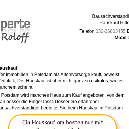
pages/44/d464941387/htdocs/HAUPTDOMAIN/inc
Bausachverständig
4
Hauskauf Hilf
Telefon
030-36803455
E
Mobil
auskauf
er Immobilien in Potsdam als Altersvorsorge kauft, beweist
eitblick, Der Hauskauf ist aber nicht ganz so risikolos, wie es
anchem scheint.
n Potsdam wird manches Haus zum Kauf angeboten, von dem
an besser die Finger lässt. Besser ein erfahrener
ausachverständiger begleitet Sie beim Hauskauf in Potsdam