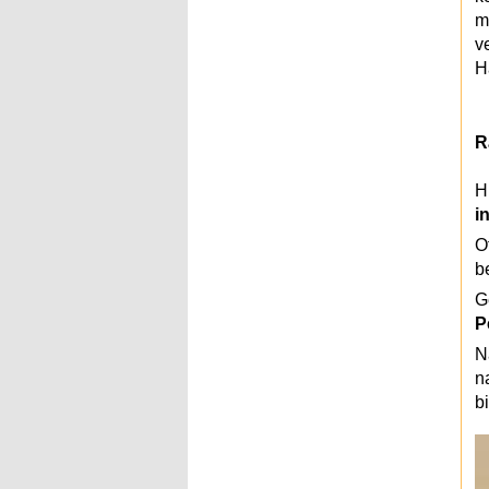
m
v
H
R
H
i
O
b
G
P
N
n
bi