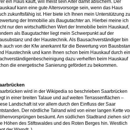
er ein Haus kauft, will meist sein Alter damit absichern. Der
auskauf kann eine gute Altersvorsorge sein, wenn das Haus
uch zukunftsfähig ist. Hier biete ich Ihnen mein Unterstützung zu
ewertung der Immobilie als
Baugutachter
an. Hierbei meine ich
icht nur den wirtschaftlichen Wert der Immobilie beim Hauskauf,
ondern als Baugutachter liegt mein Schwerpunkt auf der
ausubstanz und der Haustechnik. Als Bausachverständiger bin
ch auch von der Kfw anerkannt für die Bewertung von Bausbsta
nd Haustechnik und kann Ihnen schon beim Hauskauf durch ei
achverständigenbescheinigung dazu verhelfen beim Hauskauf
chon die energetische Sanierung gefördert zu bekommen.
aarbrücken
aarbrücken wird in der Wikipedia so beschrieben Saarbrücken
iegt in einer breiten Talaue und auf weiten Terrassenflächen –
iese Landschaft ist vor allem durch den Einfluss der Saar
ntstanden. Der nördliche Talrand wird von einer langen Kette vo
öhenvorsprüngen besäumt. Am südlichen Stadtrand ziehen sic
ie Höhen des Stiftswaldes und des Roten Berges hin. Westlich
iegt der Warndt. )