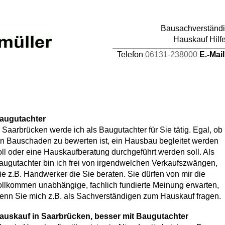
pages/44/d464941387/htdocs/HAUPTDOMAIN/inc
Bausachverständig
4
Hauskauf Hilf
Telefon
06131-238000
E.-Mai
augutachter
n Saarbrücken werde ich als Baugutachter für Sie tätig. Egal, ob
in Bauschaden zu bewerten ist, ein Hausbau begleitet werden
oll oder eine Hauskaufberatung durchgeführt werden soll. Als
augutachter bin ich frei von irgendwelchen Verkaufszwängen,
ie z.B. Handwerker die Sie beraten. Sie dürfen von mir die
ollkommen unabhängige, fachlich fundierte Meinung erwarten,
enn Sie mich z.B. als Sachverständigen zum Hauskauf fragen.
auskauf in Saarbrücken, besser mit Baugutachter