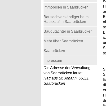
W
H
Immobilien in Saarbrücken
a
B
Bausachverständiger beim
Hauskauf in Saarbrücken
n
s
Baugutachter in Saarbrücken
B
i
Mehr über Saarbrücken
u
S
Saarbrücken
s
Impressum
Die Adresse der Verwaltung
S
von Saarbrücken lautet
S
Rathaus St. Johann, 66111
l
Saarbrücken
d
e
H
d
l