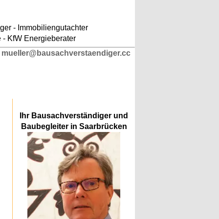
ludes/responsive-kopfnavigation.php
on line
er - Immobiliengutachter
e - KfW Energieberater
l
mueller@bausachverstaendiger.cc
Ihr Bausachverständiger und
Baubegleiter in Saarbrücken