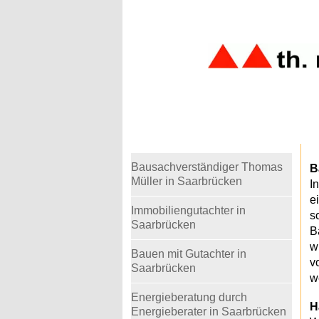
Warning
: Undefined variable $telefon in
/home
Bausachverständiger Thomas
B
Müller in Saarbrücken
I
e
Immobiliengutachter in
s
Saarbrücken
B
w
Bauen mit Gutachter in
v
Saarbrücken
w
Energieberatung durch
H
Energieberater in Saarbrücken