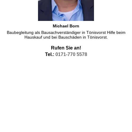
Michael Born
Baubegleitung als Bausachverständiger in Tönisvorst Hilfe beim
Hauskauf und bei Bauschäden in Tönisvorst.
Rufen Sie an!
Tel.:
0171-770 5578
Energieberater Tönisvorst
Energieberater Tönisvorst
und Kfw anerkannter Sachverständiger
ist Ihr Thema. Hier sind unsere Baugutachter als
Energieberater
in Tönisvorst
zur Kfw geförderten Energieberatung gern tätig in
Tönisvorst, aber auch in den Nachbarorten bin ich gern als
Energieberater
tätig.
Energieberater in
Tönisvorst
erstellen Energieausweise