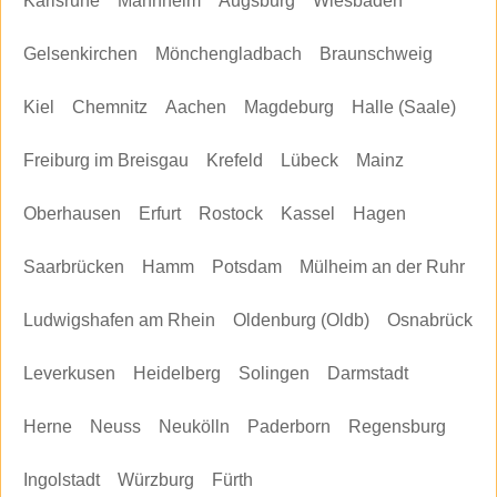
Karlsruhe
Mannheim
Augsburg
Wiesbaden
Gelsenkirchen
Mönchengladbach
Braunschweig
Kiel
Chemnitz
Aachen
Magdeburg
Halle (Saale)
Freiburg im Breisgau
Krefeld
Lübeck
Mainz
Oberhausen
Erfurt
Rostock
Kassel
Hagen
Saarbrücken
Hamm
Potsdam
Mülheim an der Ruhr
Ludwigshafen am Rhein
Oldenburg (Oldb)
Osnabrück
Leverkusen
Heidelberg
Solingen
Darmstadt
Herne
Neuss
Neukölln
Paderborn
Regensburg
Ingolstadt
Würzburg
Fürth